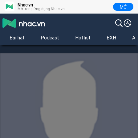
Nhac.vn
MỞ
Mở trong ứng dụng Nhac.vn
Bài hát
Podcast
Hotlist
BXH
Al