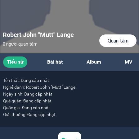
Robert John "Mutt" Lange
Quan tâm
0 người quan tâm
Tiểu sử
Bài hát
Album
MV
Tên thật:
Đang cập nhật
Nghệ danh:
Robert John "Mutt" Lange
Ngày sinh:
Đang cập nhật
Quê quán:
Đang cập nhật
Quốc gia:
Đang cập nhật
Giải thưởng:
Đang cập nhật