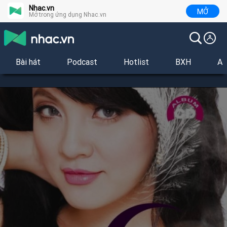
Nhac.vn
MỞ
Mở trong ứng dụng Nhac.vn
Bài hát
Podcast
Hotlist
BXH
Al