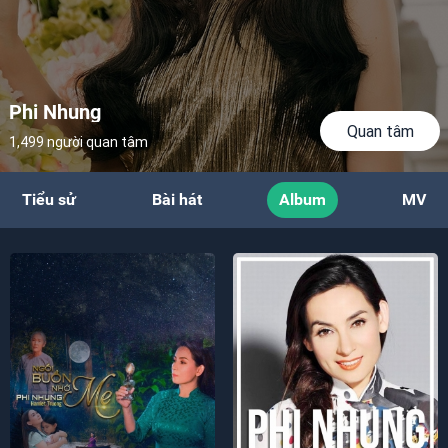
Phi Nhung
Quan tâm
1,499 người quan tâm
Tiểu sử
Bài hát
Album
MV