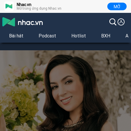
Nhac.vn
MỞ
Mở trong ứng dụng Nhac.vn
Bài hát
Podcast
Hotlist
BXH
Al