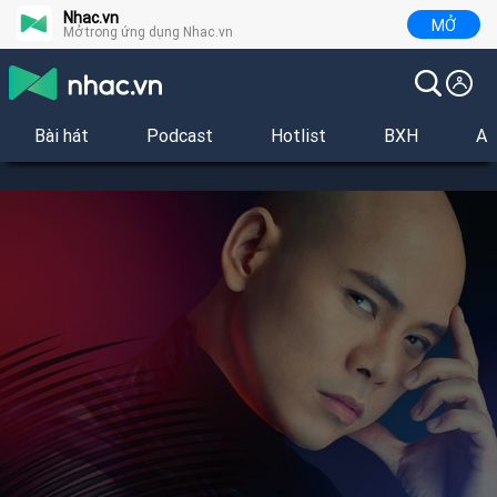
Nhac.vn
MỞ
Mở trong ứng dụng Nhac.vn
Bài hát
Podcast
Hotlist
BXH
Al