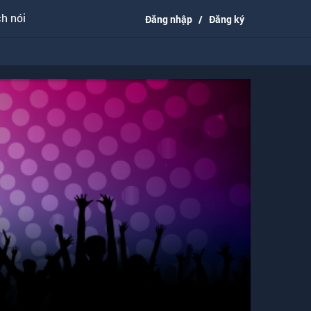
h nói
Đăng nhập
/
Đăng ký