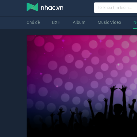
Chủ đề
BXH
Album
Music Video
N