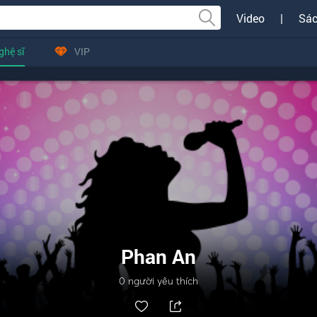
Video
|
Sác
ghệ sĩ
VIP
Phan An
0
người yêu thích