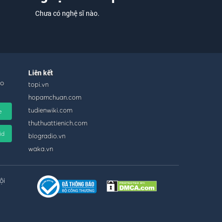
Chưa có nghệ sĩ nào.
Liên kết
ho
topi.vn
hopamchuan.com
tudienwiki.com
e
thuthuattienich.com
id
blogradio.vn
waka.vn
ội