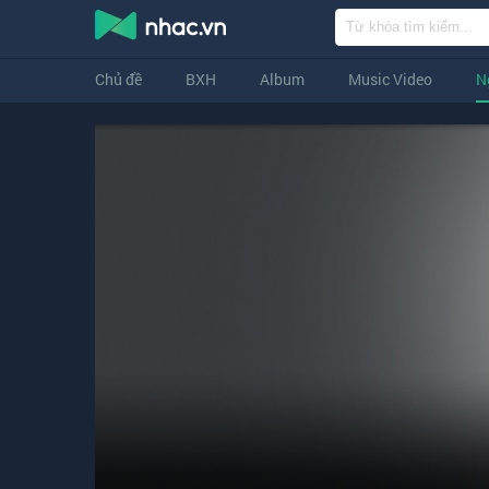
Chủ đề
BXH
Album
Music Video
N