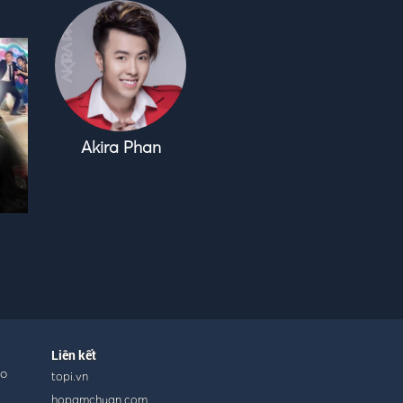
Akira Phan
Liên kết
ho
topi.vn
hopamchuan.com