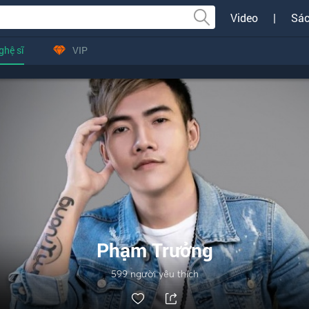
Video
|
Sác
ghệ sĩ
VIP
Phạm Trưởng
599
người yêu thích