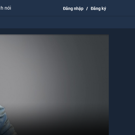
h nói
Đăng nhập
/
Đăng ký