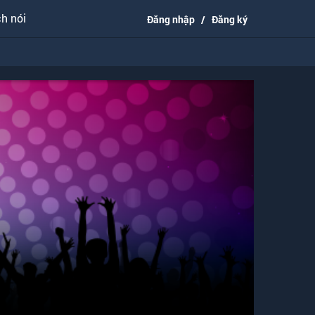
h nói
Đăng nhập
/
Đăng ký