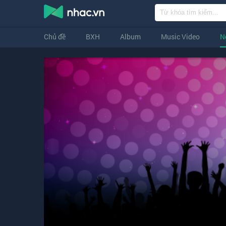
Chủ đề
BXH
Album
Music Video
N