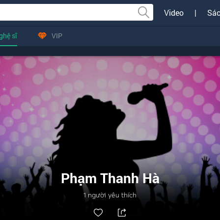
Video
|
Sác
ghệ sĩ
VIP
Phạm Thanh Hà
1
người yêu thích