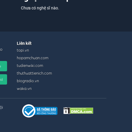
Chưa có nghệ sĩ nào.
Liên kết
ho
topi.vn
hopamchuan.com
tudienwiki.com
e
thuthuattienich.com
id
blogradio.vn
waka.vn
ội