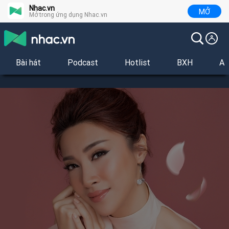
Nhac.vn
MỞ
Mở trong ứng dụng Nhac.vn
Bài hát
Podcast
Hotlist
BXH
Al