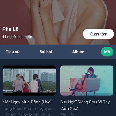
Pha Lê
Quan tâm
11 người quan tâm
Tiểu sử
Bài hát
Album
MV
Một Ngày Mùa Đông (Live)
Suy Nghĩ Riêng Em (Sổ Tay
Tăng Phúc
,
Pha Lê
,
Nguyễn
Cảm Xúc)
Hải Yến
,
Quốc Minh (Minh
Pha Lê