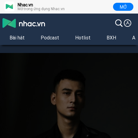
Nhac.vn
MỞ
Mở trong ứng dụng Nhac.vn
Bài hát
Podcast
Hotlist
BXH
Al