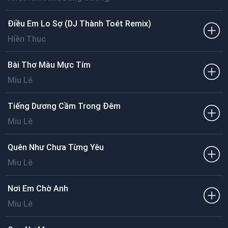
Điều Em Lo Sợ (DJ Thành Toét Remix)
Hiền Thục
Bài Thơ Màu Mực Tím
Miu Lê
Tiếng Dương Cầm Trong Đêm
Miu Lê
Quên Như Chưa Từng Yêu
Miu Lê
Nơi Em Chờ Anh
Miu Lê