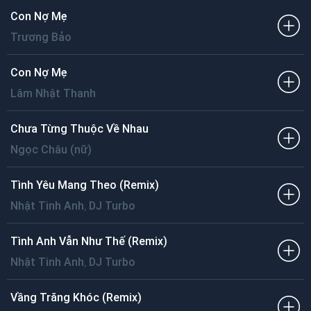
Con Nợ Mẹ
Trương Bảo
Con Nợ Mẹ
Lâm Nhật Thanh
Chưa Từng Thuộc Về Nhau
Ngọc Châu (nữ)
Tình Yêu Mang Theo (Remix)
,
Nhật Tinh Anh
DJ Turbo
Tình Anh Vẫn Như Thế (Remix)
,
Nhật Tinh Anh
DJ Turbo
Vầng Trăng Khóc (Remix)