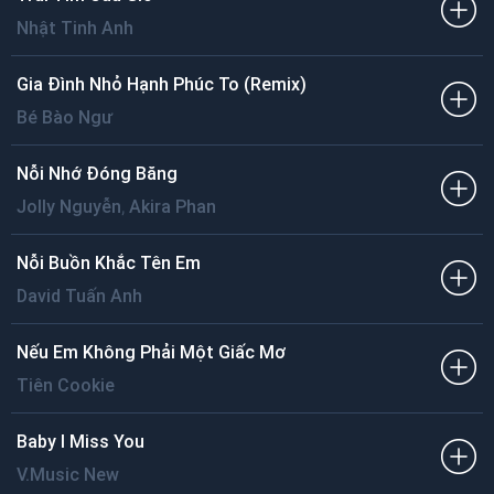
Nhật Tinh Anh
Gia Đình Nhỏ Hạnh Phúc To (Remix)
Bé Bào Ngư
Nỗi Nhớ Đóng Băng
,
Jolly Nguyễn
Akira Phan
Nỗi Buồn Khắc Tên Em
David Tuấn Anh
Nếu Em Không Phải Một Giấc Mơ
Tiên Cookie
Baby I Miss You
V.Music New