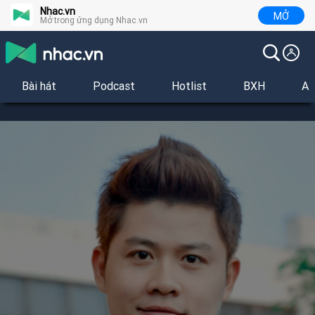
Nhac.vn
MỞ
Mở trong ứng dụng Nhac.vn
Bài hát
Podcast
Hotlist
BXH
Al