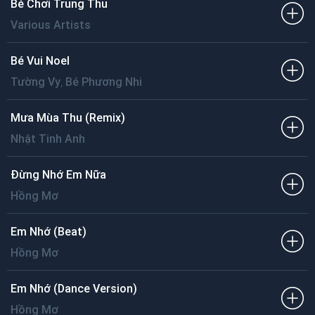
Bé Chơi Trung Thu
Various Artists
Bé Vui Noel
,
Tường Vy
Bé Phương Nhi
Mưa Mùa Thu (Remix)
Nhật Tinh Anh
Đừng Nhớ Em Nữa
Hồng Mơ
Em Nhớ (Beat)
Hồng Mơ
Em Nhớ (Dance Version)
Hồng Mơ