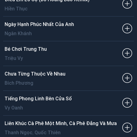
Hiền Thục
Ngày Hạnh Phúc Nhất Của Anh
Ngân Khánh
Bé Chơi Trung Thu
Triệu Vy
Chưa Từng Thuộc Về Nhau
Bích Phương
Tiếng Phong Linh Bên Cửa Sổ
Vy Oanh
Liên Khúc Cà Phê Một Mình, Cà Phê Đắng Và Mưa
,
Thanh Ngọc
Quốc Thiên