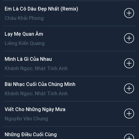
Em Là Cô Dâu Đẹp Nhất (Remix)
Châu Khải Phong
Lạy Mẹ Quan Âm
Liêng Kiến Quang
Mình Là Gì Của Nhau
,
Khánh Ngọc
Nhật Tinh Anh
Bài Nhạc Cuối Của Chúng Mình
,
Khánh Ngọc
Nhật Tinh Anh
Viết Cho Những Ngày Mưa
Nguyễn Văn Chung
Những Điều Cuối Cùng