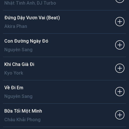
,
Nhật Tinh Anh
DJ Turbo
Đứng Dậy Vươn Vai (Beat)
Akira Phan
Con Đường Ngày Đó
Nguyên Sang
Khi Cha Già Đi
Kyo York
Về Đi Em
Nguyên Sang
Bữa Tối Một Mình
Châu Khải Phong