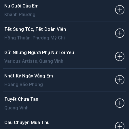
Nụ Cười Của Em
Khánh Phương
Tết Sung Túc, Tết Đoàn Viên
,
Hồng Thuận
Phương Mỹ Chi
Gửi Những Người Phụ Nữ Tôi Yêu
,
Various Artists
Quang Vinh
Nhật Ký Ngày Vắng Em
Hoàng Bảo Phong
Tuyết Chưa Tan
Quang Vinh
Câu Chuyện Mùa Thu