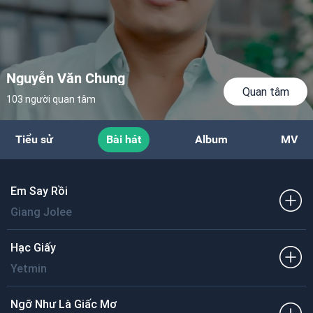
Nguyễn Văn Chung
Quan tâm
103 người quan tâm
Tiểu sử
Bài hát
Album
MV
Em Say Rồi
Giang Jolee
Hạc Giấy
Yetmin
Ngỡ Như Là Giấc Mơ