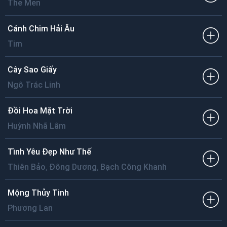
The Men
Cánh Chim Hải Âu
Tim
Cây Sao Giấy
Ngô Trác Linh
Đồi Hoa Mặt Trời
Huỳnh Nhã Lâm
Tình Yêu Đẹp Như Thế
,
,
Thiên Bảo
Đông Dương
Bạch Công Khanh
Mộng Thủy Tinh
Phương Lan