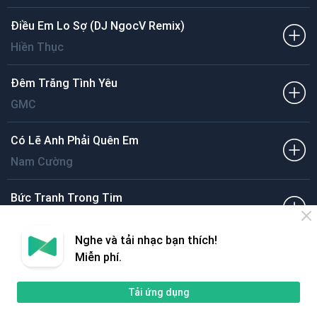
Điều Em Lo Sợ (DJ NgocV Remix)
Hiền Thục
Đêm Trăng Tình Yêu
GMC
Có Lẽ Anh Phải Quên Em
Nam Cường
Bức Tranh Trong Tim
,
Phạm Quỳnh Anh
Đinh Ứng Phi Trường
Nghe và tải nhạc bạn thích!
Con Nợ Mẹ
Miễn phí.
Hiền Thục
Tải ứng dụng
Nơi Anh Chờ Em