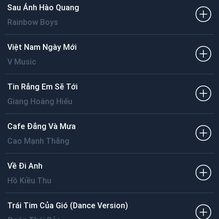
Sau Ánh Hào Quang
Rainbow Boys
Việt Nam Ngày Mới
V Music
Tin Rắng Em Sẽ Tới
Giang Hoàng Hiếu
Cafe Đắng Và Mưa
Cao Mạnh Thắng
Về Đi Anh
Hồ Kiều Thu
Trái Tim Của Gió (Dance Version)