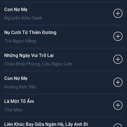
Con Nợ Mẹ
Nguyễn Kiều Oanh
Nụ Cười Từ Thiên Đường
Trà Ngọc Hằng
Những Ngày Vui Trở Lại
,
Châu Khải Phong
Liêu Ngọc Lan
Con Nợ Mẹ
Hoàng Kim Yến
Là Một Tổ Ấm
The Men
Liên Khúc Bay Giữa Ngân Hà, Lấy Anh Đi