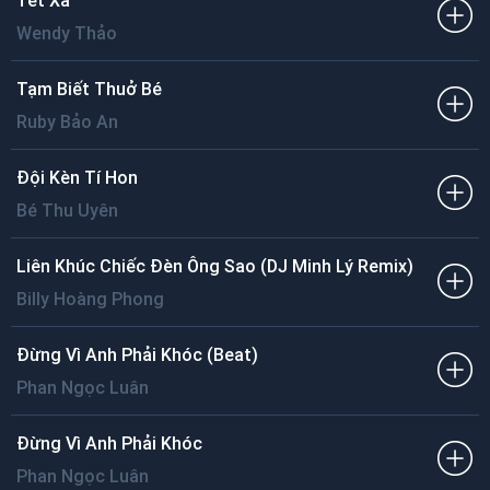
Tết Xa
Wendy Thảo
Tạm Biết Thuở Bé
Ruby Bảo An
Đội Kèn Tí Hon
Bé Thu Uyên
Liên Khúc Chiếc Đèn Ông Sao (DJ Minh Lý Remix)
Billy Hoàng Phong
Đừng Vì Anh Phải Khóc (Beat)
Phan Ngọc Luân
Đừng Vì Anh Phải Khóc
Phan Ngọc Luân