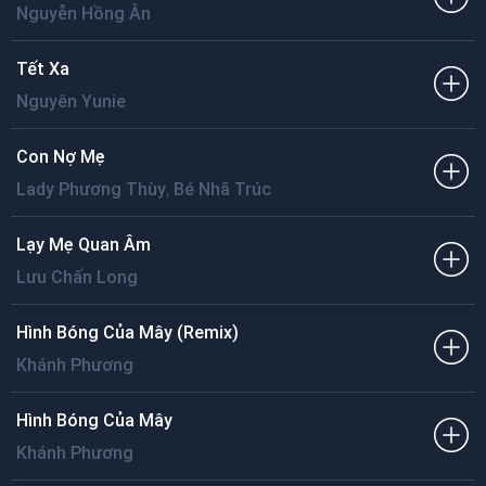
Nguyễn Hồng Ân
Tết Xa
Nguyên Yunie
Con Nợ Mẹ
,
Lady Phương Thùy
Bé Nhã Trúc
Lạy Mẹ Quan Âm
Lưu Chấn Long
Hình Bóng Của Mây (Remix)
Khánh Phương
Hình Bóng Của Mây
Khánh Phương