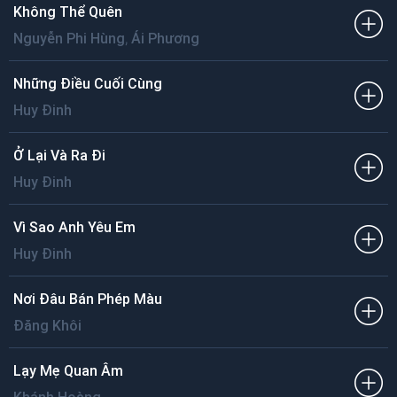
Không Thể Quên
,
Nguyễn Phi Hùng
Ái Phương
Những Điều Cuối Cùng
Huy Đinh
Ở Lại Và Ra Đi
Huy Đinh
Vì Sao Anh Yêu Em
Huy Đinh
Nơi Đâu Bán Phép Màu
Đăng Khôi
Lạy Mẹ Quan Âm