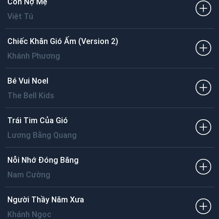
Con Nợ Mẹ
Việt Tú
Chiếc Khăn Gió Ấm (Version 2)
Khánh Phương
Bé Vui Noel
The Bell Kids
Trái Tim Của Gió
Lương Bằng Quang
Nỗi Nhớ Đóng Băng
Nam Cường
Người Thầy Năm Xưa
Khánh Ngọc