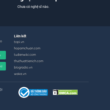
Chưa có nghệ sĩ nào.
Liên kết
ho
topi.vn
hopamchuan.com
tudienwiki.com
e
thuthuattienich.com
id
blogradio.vn
waka.vn
ội