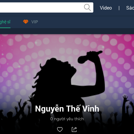
Video
|
Sác
ghệ sĩ
VIP
Nguyễn Thế Vinh
0
người yêu thích