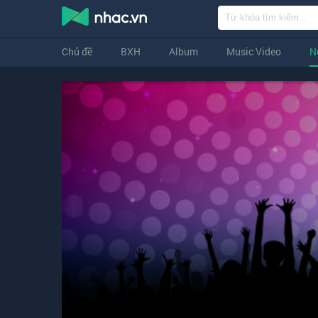
Chủ đề
BXH
Album
Music Video
N