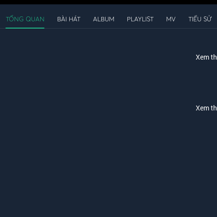
TỔNG QUAN
BÀI HÁT
ALBUM
PLAYLIST
MV
TIỂU SỬ
Xem t
Xem t