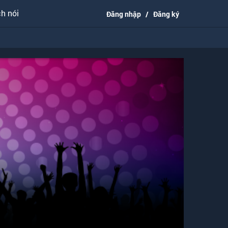
h nói
Đăng nhập
/
Đăng ký