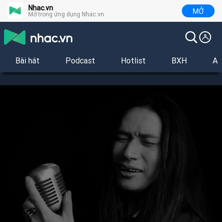
Nhac.vn
MỞ
Mở trong ứng dụng Nhac.vn
Bài hát
Podcast
Hotlist
BXH
Al