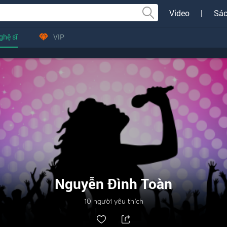
Video
|
Sác
ghệ sĩ
VIP
Nguyễn Đình Toàn
10
người yêu thích