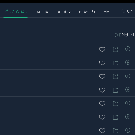
TỔNG QUAN
BÀI HÁT
ALBUM
PLAYLIST
MV
TIỂU SỬ
Nghe t