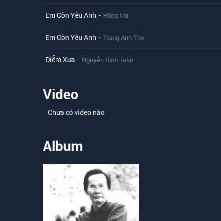
Em Còn Yêu Anh
-
Hồng Mơ
Em Còn Yêu Anh
-
Trang Anh Thơ
Diễm Xưa
-
Nguyễn Đình Toàn
Video
Chưa có video nào
Album