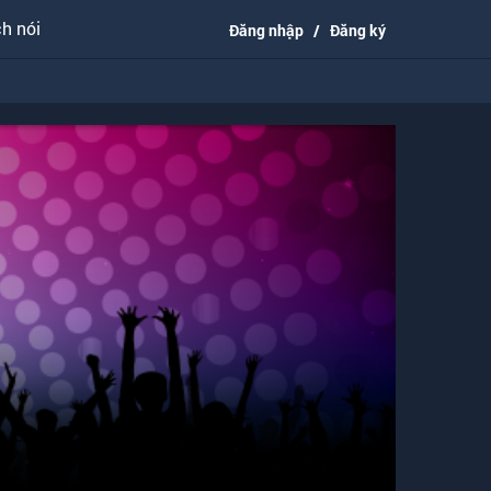
h nói
Đăng nhập
/
Đăng ký