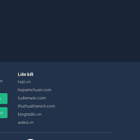
Liên kết
ho
topi.vn
hopamchuan.com
tudienwiki.com
e
thuthuattienich.com
id
blogradio.vn
waka.vn