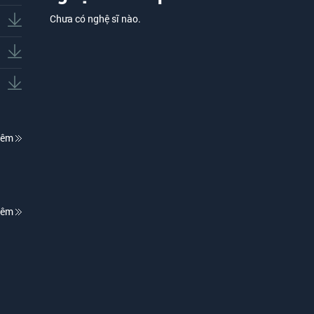
Chưa có nghệ sĩ nào.
hêm
hêm