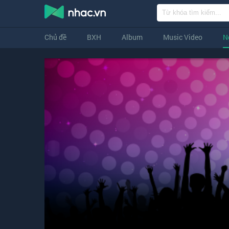
Chủ đề
BXH
Album
Music Video
N