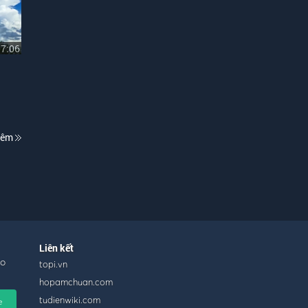
07:06
hêm
Liên kết
ho
topi.vn
hopamchuan.com
tudienwiki.com
e