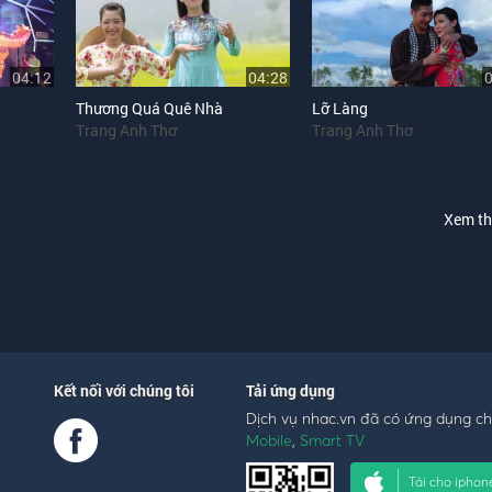
04:12
04:28
Thương Quá Quê Nhà
Lỡ Làng
Trang Anh Thơ
Trang Anh Thơ
Xem t
Kết nối với chúng tôi
Tải ứng dụng
Dịch vụ nhac.vn đã có ứng dụng c
Mobile
,
Smart TV
Tải cho iphon