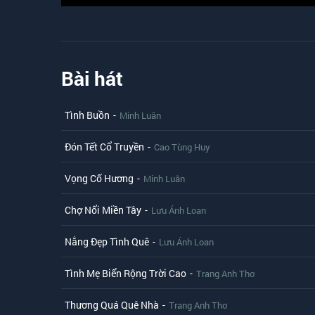
Bài hát
Tình Buồn
-
Minh Luân
Đón Tết Cổ Truyền
-
Cao Tùng Huy
Vọng Cố Hương
-
Minh Luân
Chợ Nổi Miền Tây
-
Lưu Ánh Loan
Nắng Đẹp Tình Quê
-
Lưu Ánh Loan
Tình Mẹ Biển Rộng Trời Cao
-
Trang Anh Thơ
Thương Quá Quê Nhà
-
Trang Anh Thơ