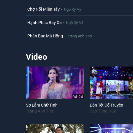
Chợ Nổi Miền Tây
-
Ngô Kỳ Vỹ
Hạnh Phúc Bay Xa
-
Ngô Kỳ Vỹ
Phận Bạc Má Hồng
-
Trang Anh Thơ
Video
04:24
Sợ Lắm Chữ Tình
Đón Tết Cổ Truyền
Trang Anh Thơ
Cao Tùng Huy