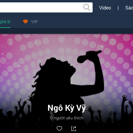
Video
|
Sác
ghệ sĩ
VIP
Ngô Kỳ Vỹ
0
người yêu thích