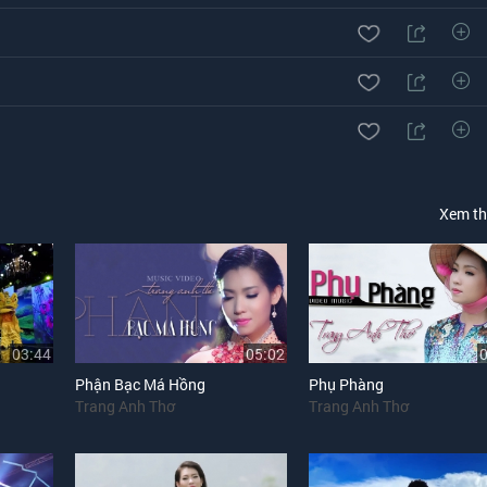
Xem t
03:44
05:02
Phận Bạc Má Hồng
Phụ Phàng
Trang Anh Thơ
Trang Anh Thơ