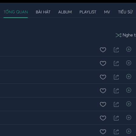
TỔNG QUAN
BÀI HÁT
ALBUM
PLAYLIST
MV
TIỂU SỬ
Nghe t