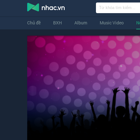
Chủ đề
BXH
Album
Music Video
N