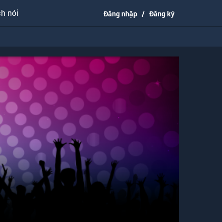
h nói
Đăng nhập
/
Đăng ký