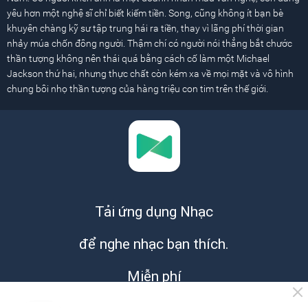
yêu hơn một nghệ sĩ chỉ biết kiếm tiền. Song, cũng không ít bạn bè
khuyên chàng kỹ sư tập trung hái ra tiền, thay vì lãng phí thời gian
nhảy múa chốn đông người. Thậm chí có người nói thẳng bắt chước
thần tượng không nên thái quá bằng cách cố làm một Michael
Jackson thứ hai, nhưng thực chất còn kém xa về mọi mặt và vô hình
chung bôi nhọ thần tượng của hàng triệu con tim trên thế giới.
Tải ứng dụng Nhạc
để nghe nhạc bạn thích.
Miễn phí