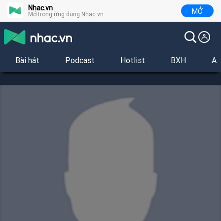
Nhac.vn
MỞ
Mở trong ứng dụng Nhac.vn
Bài hát
Podcast
Hotlist
BXH
Al