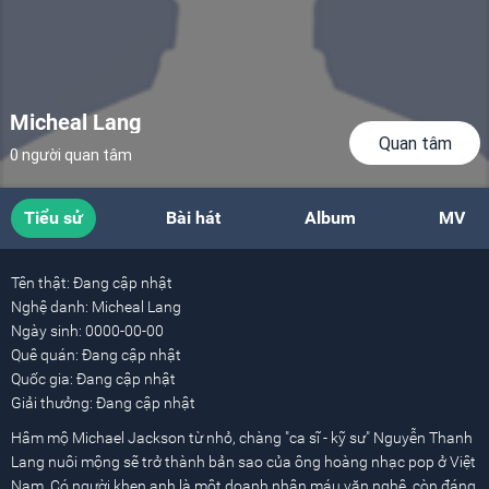
Micheal Lang
Quan tâm
0 người quan tâm
Tiểu sử
Bài hát
Album
MV
Tên thật:
Đang cập nhật
Nghệ danh:
Micheal Lang
Ngày sinh:
0000-00-00
Quê quán:
Đang cập nhật
Quốc gia:
Đang cập nhật
Giải thưởng:
Đang cập nhật
Hâm mộ Michael Jackson từ nhỏ, chàng "ca sĩ - kỹ sư" Nguyễn Thanh
Lang nuôi mộng sẽ trở thành bản sao của ông hoàng nhạc pop ở Việt
Nam. Có người khen anh là một doanh nhân máu văn nghệ, còn đáng