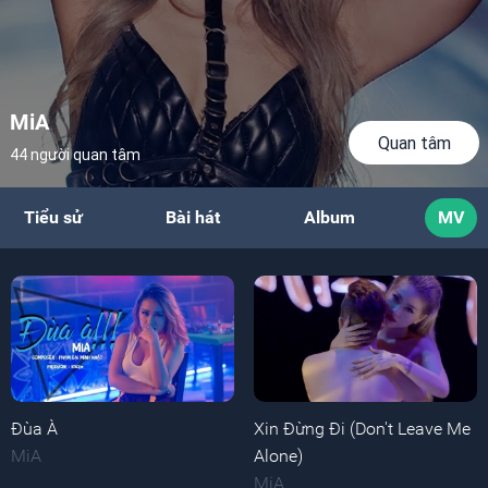
MiA
Quan tâm
44 người quan tâm
Tiểu sử
Bài hát
Album
MV
Đùa À
Xin Đừng Đi (Don't Leave Me
MiA
Alone)
MiA