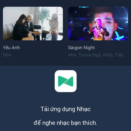
Yêu Anh
Saigon Night
MiA
MiA
,
Tronie Ngô
,
Addy Trần
Tải ứng dụng Nhạc
để nghe nhạc bạn thích.