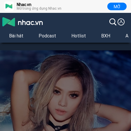
Nhac.vn
MỞ
Mở trong ứng dụng Nhac.vn
Bài hát
Podcast
Hotlist
BXH
Al