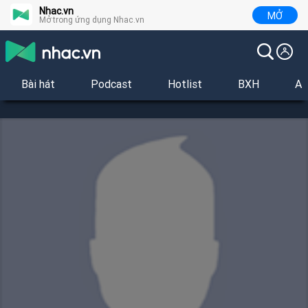
Nhac.vn
MỞ
Mở trong ứng dụng Nhac.vn
Bài hát
Podcast
Hotlist
BXH
Al