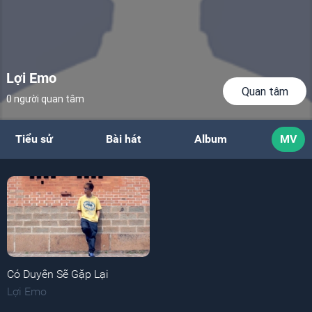
Lợi Emo
Quan tâm
0 người quan tâm
Tiểu sử
Bài hát
Album
MV
Có Duyên Sẽ Gặp Lại
Lợi Emo