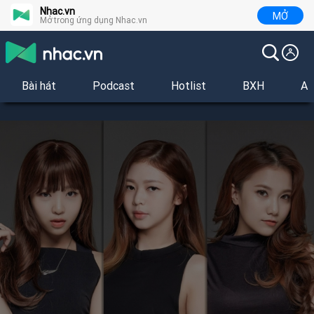
Nhac.vn
MỞ
Mở trong ứng dụng Nhac.vn
Bài hát
Podcast
Hotlist
BXH
Al