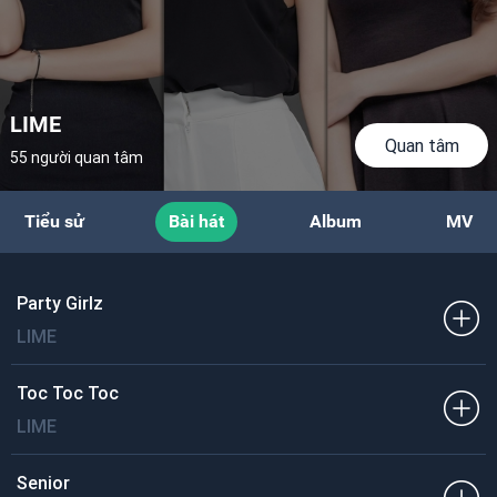
LIME
Quan tâm
55 người quan tâm
Tiểu sử
Bài hát
Album
MV
Party Girlz
LIME
Toc Toc Toc
LIME
Senior