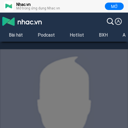
Nhac.vn
MỞ
Mở trong ứng dụng Nhac.vn
Bài hát
Podcast
Hotlist
BXH
Al