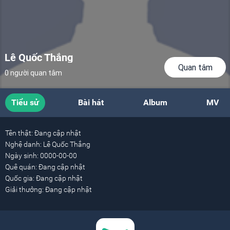
Lê Quốc Thắng
Quan tâm
0 người quan tâm
Tiểu sử
Bài hát
Album
MV
Tên thật:
Đang cập nhật
Nghệ danh:
Lê Quốc Thắng
Ngày sinh:
0000-00-00
Quê quán:
Đang cập nhật
Quốc gia:
Đang cập nhật
Giải thưởng:
Đang cập nhật