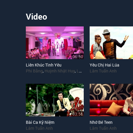
Video
06:50
Liên Khúc Tình Yêu
Yêu Chị Hai Lúa
Phi Bằng
,
Huỳnh Nhật Huy
,
Lâm Tuấn Anh
Lâm Tuấn Anh
,
Lưu Thanh Vũ
03:56
Bài Ca Kỷ Niệm
Nhớ Bé Teen
Lâm Tuấn Anh
Lâm Tuấn Anh