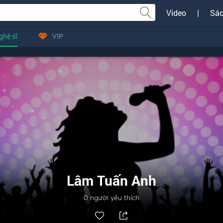
Video
|
Sác
ghệ sĩ
VIP
Lâm Tuấn Anh
0
người yêu thích