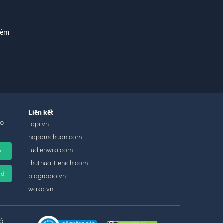
hêm
Liên kết
ho
topi.vn
hopamchuan.com
tudienwiki.com
e
thuthuattienich.com
id
blogradio.vn
waka.vn
ội