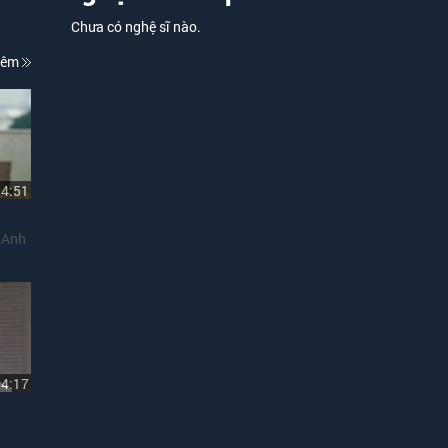
Chưa có nghệ sĩ nào.
hêm
04:51
 Anh
04:17