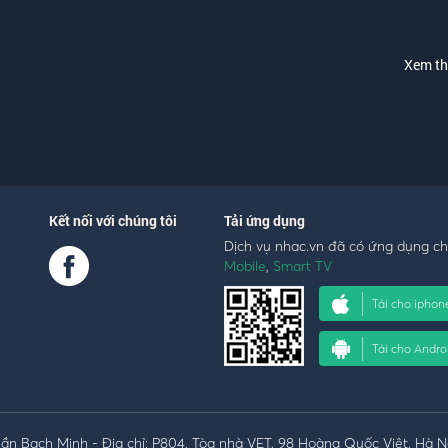
Xem t
Kết nối với chúng tôi
Tải ứng dụng
Dịch vụ nhac.vn đã có ứng dụng c
Mobile
,
Smart TV
Tải cho iphon
Tải cho Andro
n Bạch Minh - Địa chỉ: P804, Tòa nhà VET, 98 Hoàng Quốc Việt, Hà N