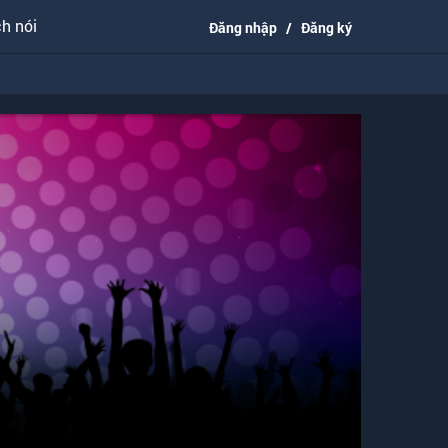
h nói
Đăng nhập
/
Đăng ký