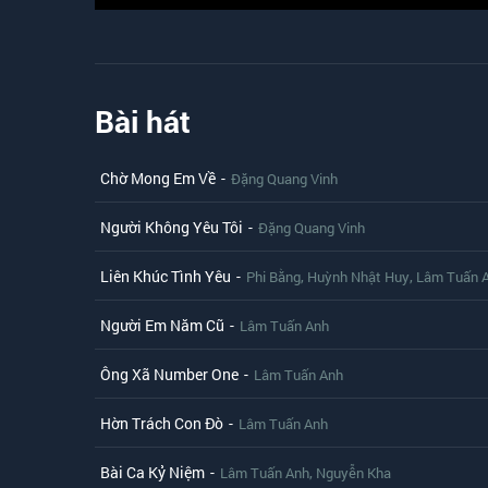
Bài hát
Chờ Mong Em Về
-
Đặng Quang Vinh
Người Không Yêu Tôi
-
Đặng Quang Vinh
Liên Khúc Tình Yêu
-
,
,
Phi Bằng
Huỳnh Nhật Huy
Lâm Tuấn 
Người Em Năm Cũ
-
Lâm Tuấn Anh
Ông Xã Number One
-
Lâm Tuấn Anh
Hờn Trách Con Đò
-
Lâm Tuấn Anh
Bài Ca Kỷ Niệm
-
,
Lâm Tuấn Anh
Nguyễn Kha