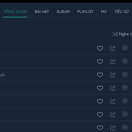
TỔNG QUAN
BÀI HÁT
ALBUM
PLAYLIST
MV
TIỂU SỬ
Nghe t
Anh