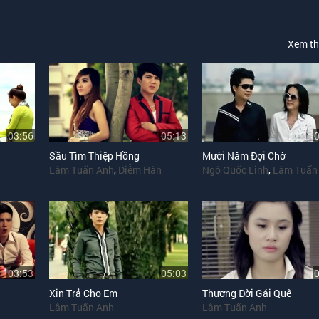
Xem t
03:56
05:13
Sầu Tìm Thiệp Hồng
Mười Năm Đợi Chờ
Lâm Tuấn Anh
,
Diễm Hân
Ngô Quốc Linh
,
Lâm Tuấn
03:53
05:03
Xin Trả Cho Em
Thương Đời Gái Quê
Lâm Tuấn Anh
Lâm Tuấn Anh