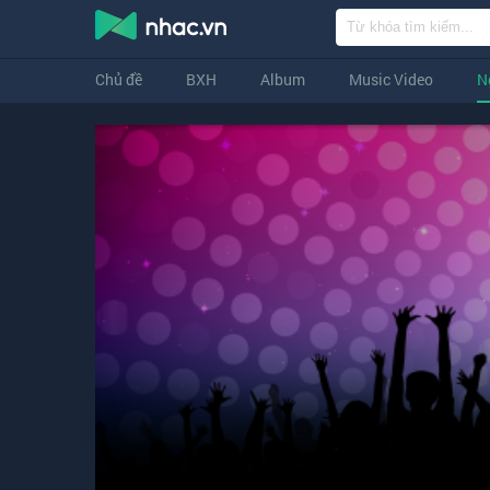
Chủ đề
BXH
Album
Music Video
N