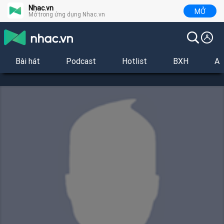
Nhac.vn
MỞ
Mở trong ứng dụng Nhac.vn
Bài hát
Podcast
Hotlist
BXH
Al