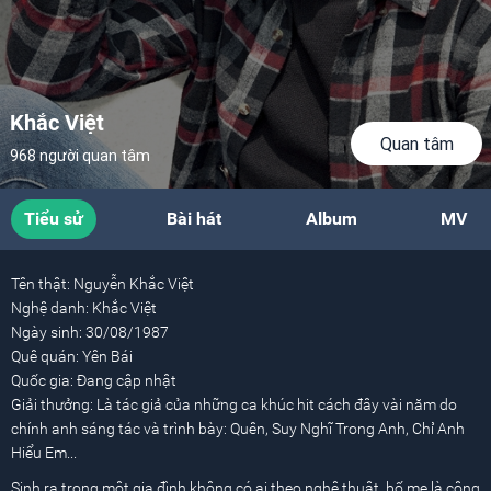
Khắc Việt
Quan tâm
968 người quan tâm
Tiểu sử
Bài hát
Album
MV
Tên thật:
Nguyễn Khắc Việt
Nghệ danh:
Khắc Việt
Ngày sinh:
30/08/1987
Quê quán:
Yên Bái
Quốc gia:
Đang cập nhật
Giải thưởng:
Là tác giả của những ca khúc hit cách đây vài năm do
chính anh sáng tác và trình bày: Quên, Suy Nghĩ Trong Anh, Chỉ Anh
Hiểu Em...
Sinh ra trong một gia đình không có ai theo nghệ thuật, bố mẹ là công