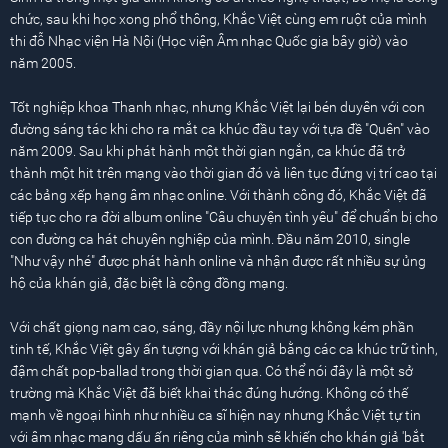
chức, sau khi học xong phổ thông, Khắc Việt cùng em ruột của mình
thi đỗ Nhạc viện Hà Nội (Học viện Âm nhạc Quốc gia bây giờ) vào
năm 2005.
Tốt nghiệp khoa Thanh nhạc, nhưng Khắc Việt lại bén duyên với con
đường sáng tác khi cho ra mắt ca khúc đầu tay với tựa đề "Quên" vào
năm 2009. Sau khi phát hành một thời gian ngắn, ca khúc đã trở
thành một hit trên mạng vào thời gian đó và liên tục đứng vị trí cao tại
các bảng xếp hạng âm nhạc online. Với thành công đó, Khắc Việt đã
tiếp tục cho ra đời album online "Câu chuyện tình yêu" để chuẩn bị cho
con đường ca hát chuyên nghiệp của mình. Đầu năm 2010, single
"Như vậy nhé" được phát hành online và nhận được rất nhiều sự ủng
hộ của khán giả, đặc biệt là cộng đồng mạng.
Với chất giọng nam cao, sáng, đầy nội lực nhưng không kém phần
tinh tế, Khắc Việt gây ấn tượng với khán giả bằng các ca khúc trữ tình,
đậm chất pop-ballad trong thời gian qua. Có thể nói đây là một sở
trường mà Khắc Việt đã biết khai thác đúng hướng. Không có thế
mạnh về ngoại hình như nhiều ca sĩ hiện nay nhưng Khắc Việt tự tin
với âm nhạc mang dấu ấn riêng của mình sẽ khiến cho khán giả 'bắt