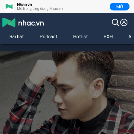
Nhac.vn
MỞ
Mở trong ứng dụng Nhac.vn
Bài hát
Podcast
Hotlist
BXH
Al