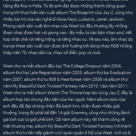
hãng đĩa Roc-A-Fella. Từ đó anh đạt được những thành công quan
trọng khi thực hiện sản xuất album The Blueprint của Jay-Z, cũng như
nhiều bài hit của các nghệ sĩ Alicia Keys, Ludacris, Janet Jackson.
Phong cách sản xuất âm nhạc của West lúc đầu thường lấy những
đoạn nhạc được hát với giọng cao - lấy mẫu từ các bản nhạc soul, kết
hợp chặt chẽ với tiếng trống và tiếng nhạc cụ. Về sau này, âm nhạc do
Kanye West sản xuất còn được ảnh hưởng bởi dòng nhạc R&B những
thập niên 70, nhạc dân ca, nhạc cổ điển, pop và rock.
West cho ra mắt album đầu tay The College Dropout năm 2004,
album thứ hai Late Registration năm 2005, album thứ ba Graduation
năm 2007, album thứ tư 808 & Heartbreak năm 2008 và album thứ
năm My Beautiful Dark Twisted Fantasy năm 2010. Vào năm 2011,
West cho ra mắt album Watch The Throne hợp tác cùng Jay-Z, đây là
album hợp tác chung đầu tiên của hai người. Năm album solo của
anh đều đã đạt chứng nhận đĩa bạch kim, nhận được nhiều giải
thưởng, trong đó phải kể đến 14 giải Grammy, cũng như những đánh
giá tích cực từ giới phê bình. Cả năm album này rất thành công về
mặt thương mại, album My Beautiful Dark Twisted Fantasy trở thành
album thứ tư liên tiếp giành vị trí quán quân ở Mỹ của West. Anh có 6