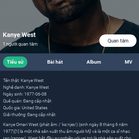
Kanye West
Quan tâm
1 người quan tâm
Tiểu sử
Bài hát
Album
MV
Tên thật:
Kanye West
Nghệ danh:
Kanye West
Ngày sinh:
1977-06-08
Quê quán:
Đang cập nhật
Quốc gia:
United States
Giải thưởng:
Đang cập nhật
Kanye Omari West (phát âm: /ˈkɑːnjeɪ/) (sinh ngày 8 tháng 6 năm
1977)[1] là một nhà sản xuất thu âm người Mỹ và là một ca sĩ nhạc
rap (rapper). West bắt đầu sự nghiệp với vai trò là nhà sản xuất cho