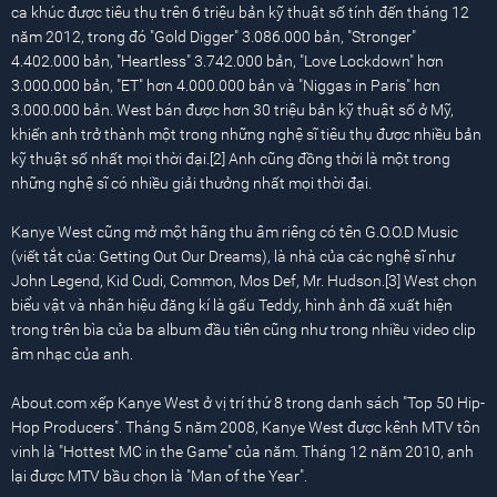
ca khúc được tiêu thụ trên 6 triệu bản kỹ thuật số tính đến tháng 12
năm 2012, trong đó "Gold Digger" 3.086.000 bản, "Stronger"
4.402.000 bản, "Heartless" 3.742.000 bản, "Love Lockdown" hơn
3.000.000 bản, "ET" hơn 4.000.000 bản và "Niggas in Paris" hơn
3.000.000 bản. West bán được hơn 30 triệu bản kỹ thuật số ở Mỹ,
khiến anh trở thành một trong những nghệ sĩ tiêu thụ được nhiều bản
kỹ thuật số nhất mọi thời đại.[2] Anh cũng đồng thời là một trong
những nghệ sĩ có nhiều giải thưởng nhất mọi thời đại.
Kanye West cũng mở một hãng thu âm riêng có tên G.O.O.D Music
(viết tắt của: Getting Out Our Dreams), là nhà của các nghệ sĩ như
John Legend, Kid Cudi, Common, Mos Def, Mr. Hudson.[3] West chọn
biểu vật và nhãn hiệu đăng kí là gấu Teddy, hình ảnh đã xuất hiện
trong trên bìa của ba album đầu tiên cũng như trong nhiều video clip
âm nhạc của anh.
About.com xếp Kanye West ở vị trí thứ 8 trong danh sách "Top 50 Hip-
Hop Producers". Tháng 5 năm 2008, Kanye West được kênh MTV tôn
vinh là "Hottest MC in the Game" của năm. Tháng 12 năm 2010, anh
lại được MTV bầu chọn là "Man of the Year".