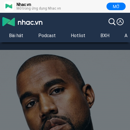
Nhac.vn
MỞ
Mở trong ứng dụng Nhac.vn
Bài hát
Podcast
Hotlist
BXH
Al