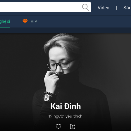
Video
|
Sác
ghệ sĩ
VIP
Kai Đinh
19
người yêu thích