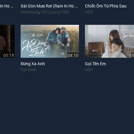
Sài Gòn Mưa Rơi (Rain In Ho Chi Minh) (Solo Version)
Sài Gòn Mưa Rơi (Rain In Ho Chi Minh)
Chiếc Ôm Từ Phía Sau
Namewee
,
Hồ Quang Hiếu
HER
05:18
04:10
Đừng Xa Anh
Gọi Tên Em
Kai Đinh
MIN