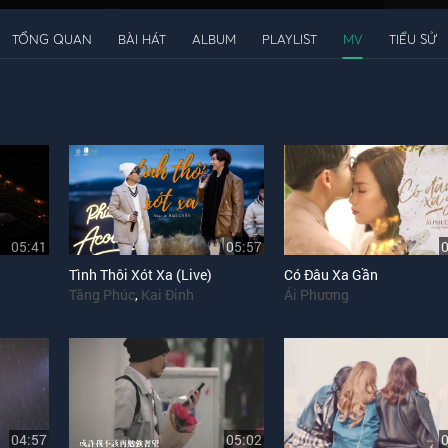
TỔNG QUAN
BÀI HÁT
ALBUM
PLAYLIST
MV
TIỂU SỬ
05:41
05:57
Tình Thôi Xót Xa (Live)
Có Đâu Xa Gần
Tăng Phúc
,
Kai Đinh
Ái Phương
04:57
05:02