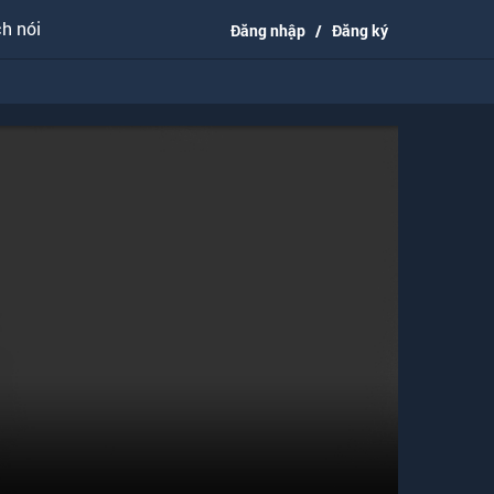
h nói
Đăng nhập
/
Đăng ký