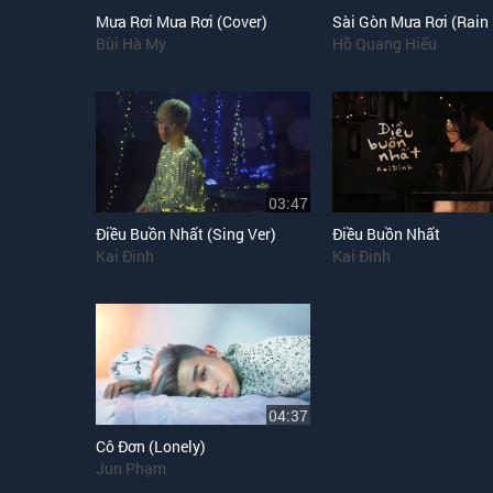
Mưa Rơi Mưa Rơi (Cover)
Bùi Hà My
Hồ Quang Hiếu
03:47
Điều Buồn Nhất (Sing Ver)
Điều Buồn Nhất
Kai Đinh
Kai Đinh
04:37
Cô Đơn (Lonely)
Jun Phạm