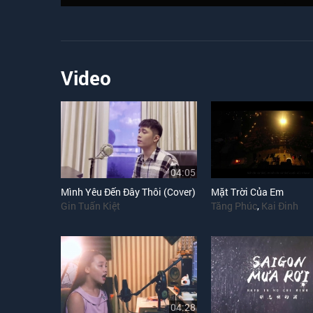
Video
04:05
Mình Yêu Đến Đây Thôi (Cover)
Mặt Trời Của Em
Gin Tuấn Kiệt
Tăng Phúc
,
Kai Đinh
04:28