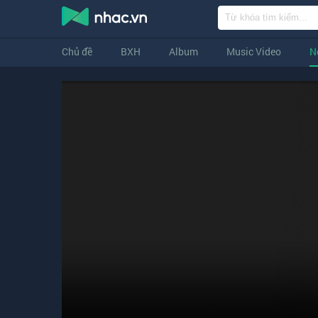
Chủ đề
BXH
Album
Music Video
N