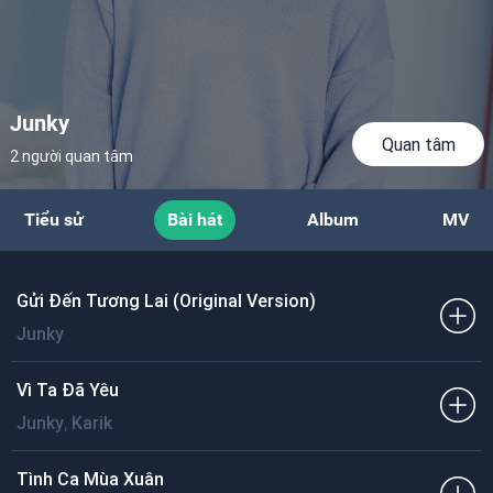
Junky
Quan tâm
2 người quan tâm
Tiểu sử
Bài hát
Album
MV
Gửi Đến Tương Lai (Original Version)
Junky
Vì Ta Đã Yêu
,
Junky
Karik
Tình Ca Mùa Xuân