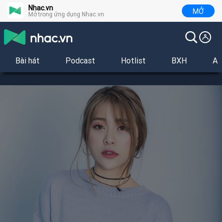
Nhac.vn
MỞ
Mở trong ứng dụng Nhac.vn
Bài hát
Podcast
Hotlist
BXH
Al