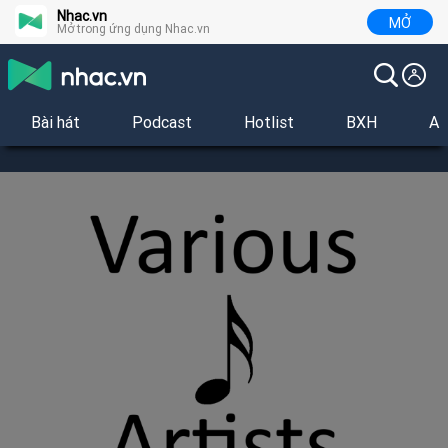
Nhac.vn
MỞ
Mở trong ứng dụng Nhac.vn
Bài hát
Podcast
Hotlist
BXH
Al