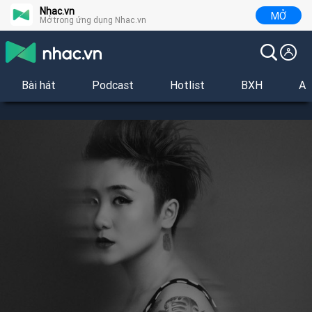
Nhac.vn
MỞ
Mở trong ứng dụng Nhac.vn
Bài hát
Podcast
Hotlist
BXH
Al