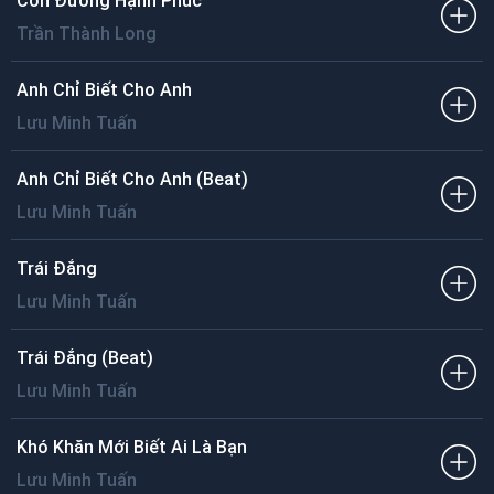
Con Đường Hạnh Phúc
Trần Thành Long
Anh Chỉ Biết Cho Anh
Lưu Minh Tuấn
Anh Chỉ Biết Cho Anh (Beat)
Lưu Minh Tuấn
Trái Đắng
Lưu Minh Tuấn
Trái Đắng (Beat)
Lưu Minh Tuấn
Khó Khăn Mới Biết Ai Là Bạn
Lưu Minh Tuấn