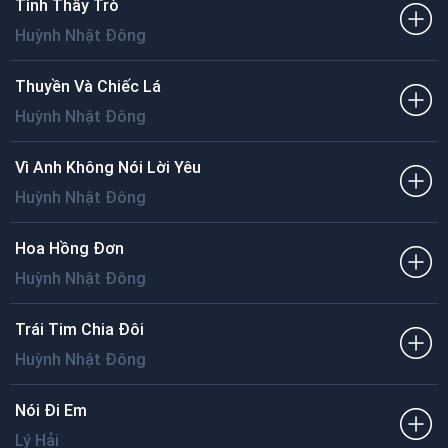
Tình Thầy Trò
Huỳnh Nhật Đông
Thuyền Và Chiếc Lá
Huỳnh Nhật Đông
Vì Anh Không Nói Lời Yêu
Huỳnh Nhật Đông
Hoa Hồng Đơn
Huỳnh Nhật Đông
Trái Tim Chia Đôi
Huỳnh Nhật Đông
Nói Đi Em
Lý Hải