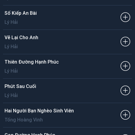
Số Kiếp An Bài
Lý Hải
Vẽ Lại Cho Anh
Lý Hải
Thiên Đường Hạnh Phúc
Lý Hải
Phút Sau Cuối
Lý Hải
Hai Người Bạn Nghèo Sinh Viên
Tống Hoàng Vinh