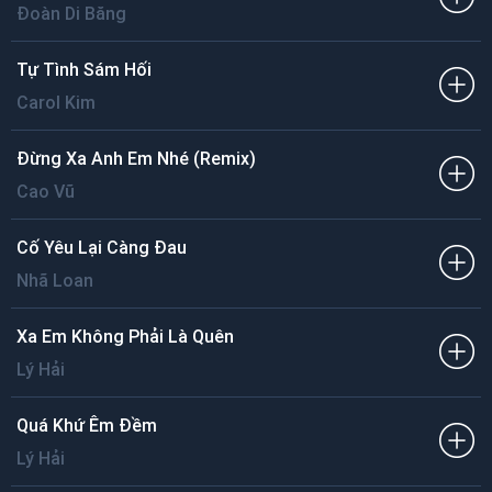
Đoàn Di Băng
Tự Tình Sám Hối
Carol Kim
Đừng Xa Anh Em Nhé (Remix)
Cao Vũ
Cố Yêu Lại Càng Đau
Nhã Loan
Xa Em Không Phải Là Quên
Lý Hải
Quá Khứ Êm Đềm
Lý Hải