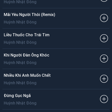
Huỳnh Nhật Đông
Mãi Yêu Người Thôi (Remix)
Huỳnh Nhật Đông
Liều Thuốc Cho Trái Tim
Huỳnh Nhật Đông
Khi Người Đàn Ông Khóc
Huỳnh Nhật Đông
Nhiều Khi Anh Muốn Chết
Huỳnh Nhật Đông
Đừng Gục Ngã
Huỳnh Nhật Đông