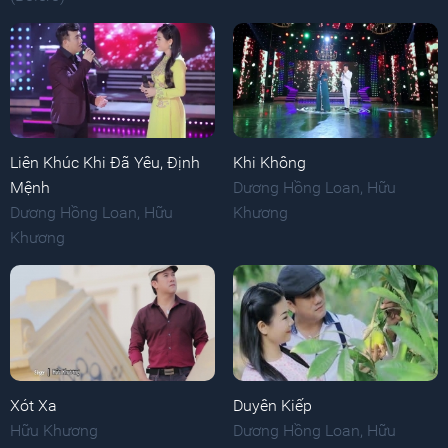
Liên Khúc Khi Đã Yêu, Định
Khi Không
Mệnh
Dương Hồng Loan
,
Hữu
Dương Hồng Loan
,
Hữu
Khương
Khương
Xót Xa
Duyên Kiếp
Hữu Khương
Dương Hồng Loan
,
Hữu