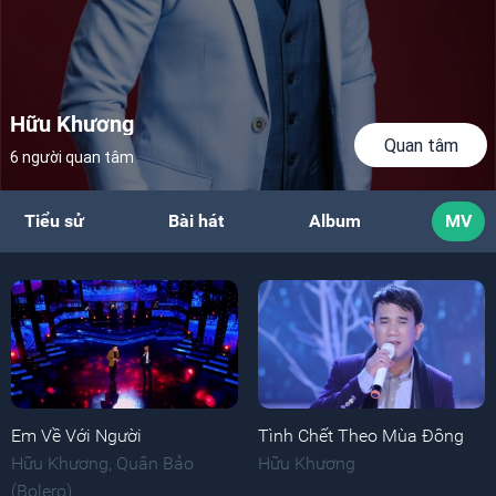
Hữu Khương
Quan tâm
6 người quan tâm
Tiểu sử
Bài hát
Album
MV
Em Về Với Người
Tình Chết Theo Mùa Đông
Hữu Khương
,
Quân Bảo
Hữu Khương
(Bolero)