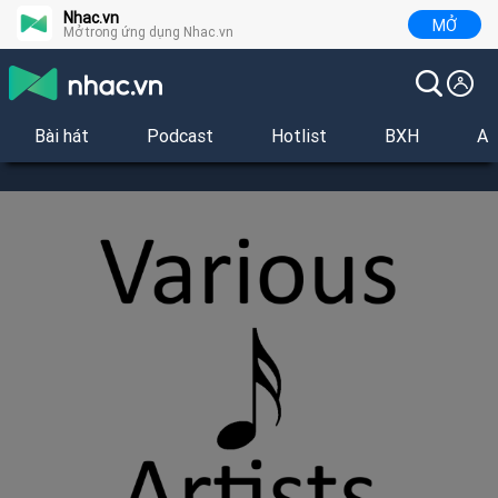
Nhac.vn
MỞ
Mở trong ứng dụng Nhac.vn
Bài hát
Podcast
Hotlist
BXH
Al