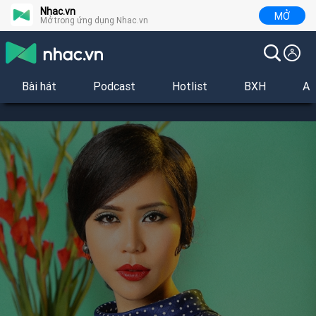
Nhac.vn
MỞ
Mở trong ứng dụng Nhac.vn
Bài hát
Podcast
Hotlist
BXH
Al