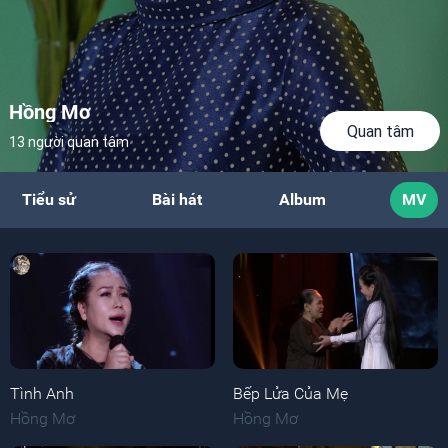
Hồng Mơ
Quan tâm
13 người quan tâm
Tiểu sử
Bài hát
Album
MV
Tình Anh
Bếp Lửa Của Mẹ
Hồng Mơ
Hồng Mơ