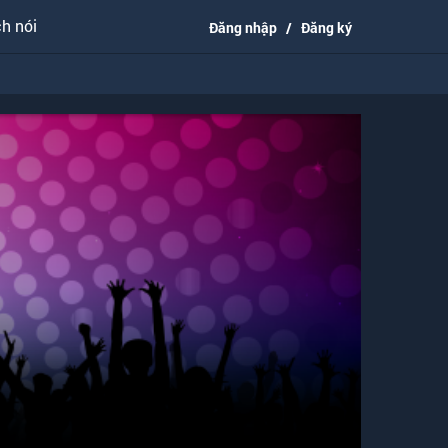
h nói
Đăng nhập
/
Đăng ký