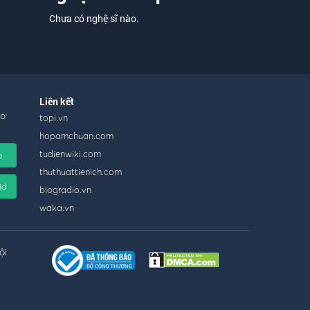
Chưa có nghệ sĩ nào.
Liên kết
ho
topi.vn
hopamchuan.com
tudienwiki.com
e
thuthuattienich.com
id
blogradio.vn
waka.vn
ội