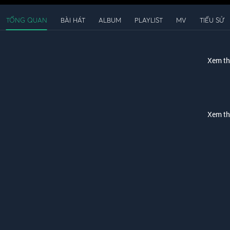
TỔNG QUAN
BÀI HÁT
ALBUM
PLAYLIST
MV
TIỂU SỬ
Xem t
Xem t