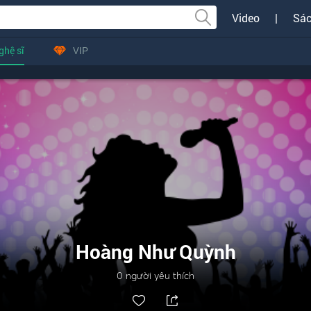
Video
|
Sác
ghệ sĩ
VIP
Hoàng Như Quỳnh
0
người yêu thích