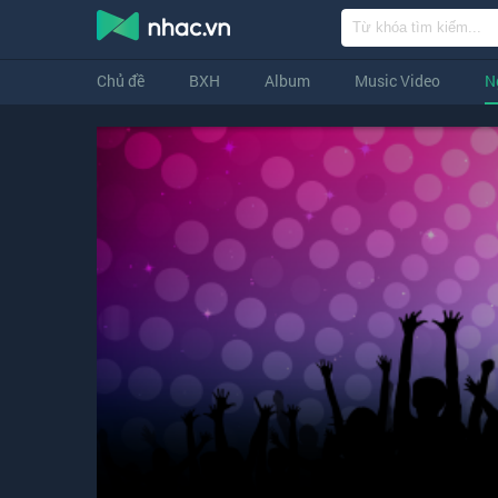
Chủ đề
BXH
Album
Music Video
N