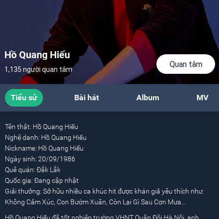
Hồ Quang Hiếu
Quan tâm
1,135 người quan tâm
Tiểu sử
Bài hát
Album
MV
Tên thật:
Hồ Quang Hiếu
Nghệ danh:
Hồ Quang Hiếu
Nickname:
Hồ Quang Hiếu
Ngày sinh:
20/09/1986
Quê quán:
Đắk Lắk
Quốc gia:
Đang cập nhật
Giải thưởng:
Sở hữu nhiều ca khúc hit được khán giả yêu thích như:
Không Cảm Xúc, Con Bướm Xuân, Còn Lại Gì Sau Cơn Mưa...
Hồ Quang Hiếu đã tốt nghiệp trường VHNT Quân Đội Hà Nội, anh