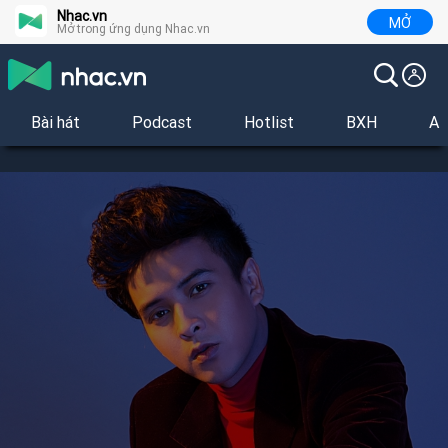
Nhac.vn
MỞ
Mở trong ứng dụng Nhac.vn
Bài hát
Podcast
Hotlist
BXH
Al