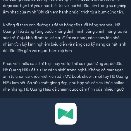
được các bạn trẻ yêu nhạc biết tới với bài hit đầu tiên trong sự nghiệp
âm nhạc của mình "Chỉ cần em hạnh phúc", trích từ album cùng tên.
Không đi theo con đường tự đánh bóng tên tuổi bằng scandal, Hồ
Quang Hiếu đang từng bước khẳng định mình bằng chính năng lực và
sức trẻ. Chịu khó đi hát tại các tụ điểm ca nhạc, các show lớn nhỏ
nhằm tích luỹ kinh nghiệm biểu diễn và nâng cao kỹ năng ca hát, anh
đã dần đến gần với người hâm mộ hơn.
Khác với nhiều ca sĩ trẻ hiện nay với lợi thế có người lăng xê, đỡ đầu,
Hồ Quang Hiếu đã 'tự lực cánh sinh' trong nghề. Không có manager,
anh tự chọn ca khúc, viết kịch bản MV, book show… một tay Hồ Quang
Hiếu làm hết. Sở hữu chất giọng đẹp, phù hợp với các ca khúc ballad
nhẹ nhàng, Hồ Quang Hiếu đã chiếm được cảm tình của nhiều người.