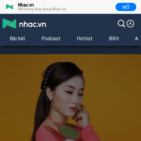
Nhac.vn
MỞ
Mở trong ứng dụng Nhac.vn
Bài hát
Podcast
Hotlist
BXH
Al