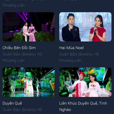
Phương Liên
Chiều Bên Đồi Sim
Hai Mùa Noel
Quân Bảo (Bolero)
,
Hồ
Quân Bảo (Bolero)
,
Hồ
Phương Liên
Phương Liên
Duyên Quê
Liên Khúc Duyên Quê, Tình
Quân Bảo (Bolero)
,
Hồ
Nghèo