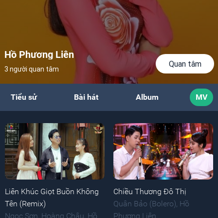
Hồ Phương Liên
Quan tâm
3 người quan tâm
Tiểu sử
Bài hát
Album
MV
Liên Khúc Giọt Buồn Không
Chiều Thương Đô Thị
Tên (Remix)
Quân Bảo (Bolero)
,
Hồ
Ngọc Sơn
,
Hoàng Châu
,
Hồ
Phương Liên