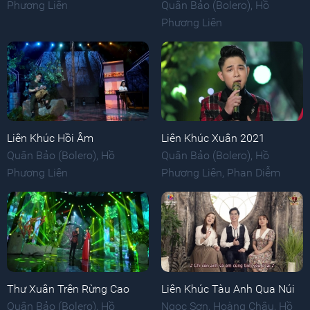
Phương Liên
Quân Bảo (Bolero)
,
Hồ
Phương Liên
Liên Khúc Hồi Âm
Liên Khúc Xuân 2021
Quân Bảo (Bolero)
,
Hồ
Quân Bảo (Bolero)
,
Hồ
Phương Liên
Phương Liên
,
Phan Diễm
Thư Xuân Trên Rừng Cao
Liên Khúc Tàu Anh Qua Núi
Quân Bảo (Bolero)
,
Hồ
Ngọc Sơn
,
Hoàng Châu
,
Hồ