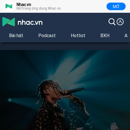
Nhac.vn
MỞ
Mở trong ứng dụng Nhac.vn
Bài hát
Podcast
Hotlist
BXH
Al