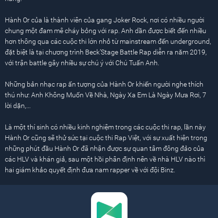
Hành Or của là thành viên của gang Joker Rock, nơi có nhiều người
chung một đam mê cháy bỏng với rap. Anh dần được biết đến nhiều
hơn thông qua các cuộc thi lớn nhỏ từ mainstream đến underground,
đặt biệt là tại chương trình Beck’Stage Battle Rap diễn ra năm 2019,
với trận battle gây nhiều sự chú ý với Chú Tuấn Anh.
Những bản nhạc rap ấn tượng của Hành Or khiến người nghe thích
thú như: Anh Không Muốn Về Nhà, Ngày Xa Em Là Ngày Mưa Rơi, 7
lời dặn,...
Là một thí sinh có nhiều kinh nghiệm trong các cuộc thi rap, lần này
Hành Or cũng sẽ thử sức tại cuộc thi Rap Việt, với sự xuất hiện trong
những phút đầu Hành Or đã nhận được sự quan tâm đông đảo của
các HLV và khán giả, sau một hồi phân định nên về nhà HLV nào thì
hai giám khảo quyết định đưa nam rapper về với đội Binz.