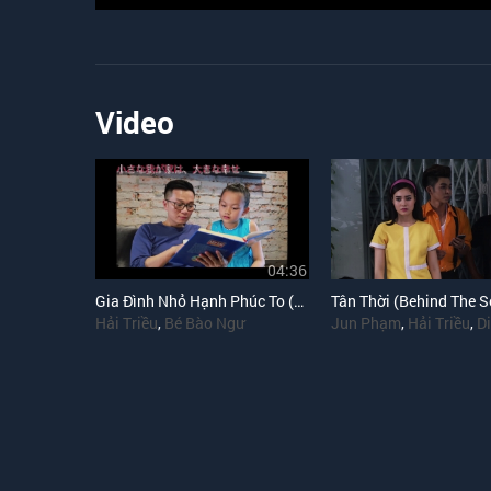
Video
04:36
Gia Đình Nhỏ Hạnh Phúc To (Japanese Version)
Tân Thời (Behind The S
Hải Triều
,
Bé Bào Ngư
Jun Phạm
,
Hải Triều
,
Di