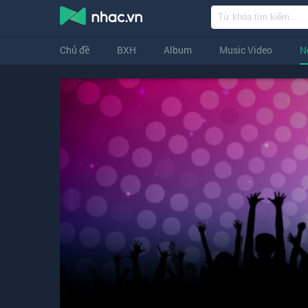
Chủ đề
BXH
Album
Music Video
N