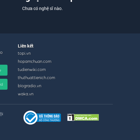
Chưa có nghệ sĩ nào.
Liên kết
ho
topi.vn
hopamchuan.com
tudienwiki.com
e
thuthuattienich.com
id
blogradio.vn
waka.vn
ội