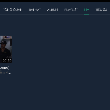
TỔNG QUAN
BÀI HÁT
ALBUM
PLAYLIST
MV
TIỂU SỬ
02:50
cenes)
ễm My 9x
,
Ninh Dương Lan Ngọc