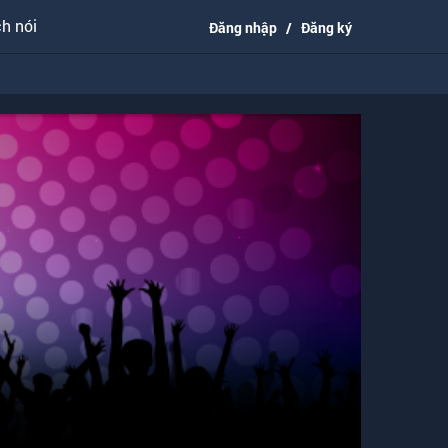
h nói
Đăng nhập
/
Đăng ký