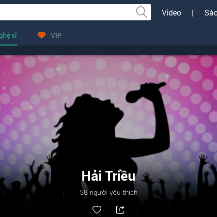
Video
|
Sác
ghệ sĩ
VIP
Hải Triều
58
người yêu thích