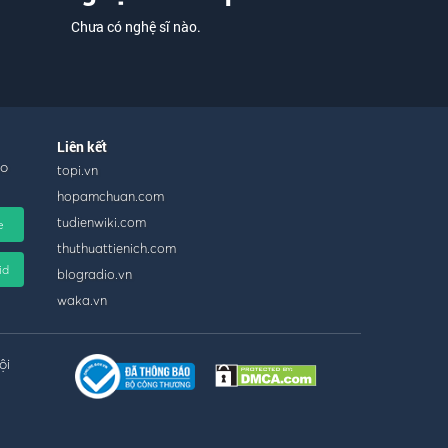
Chưa có nghệ sĩ nào.
Liên kết
ho
topi.vn
hopamchuan.com
tudienwiki.com
e
thuthuattienich.com
id
blogradio.vn
waka.vn
ội