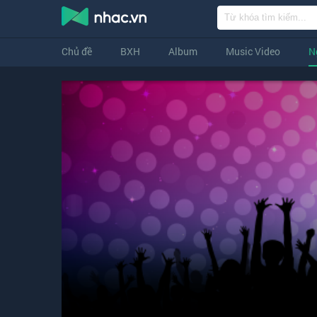
Chủ đề
BXH
Album
Music Video
N