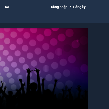
h nói
Đăng nhập
/
Đăng ký