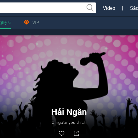
Video
|
Sác
ghệ sĩ
VIP
Hải Ngân
0
người yêu thích