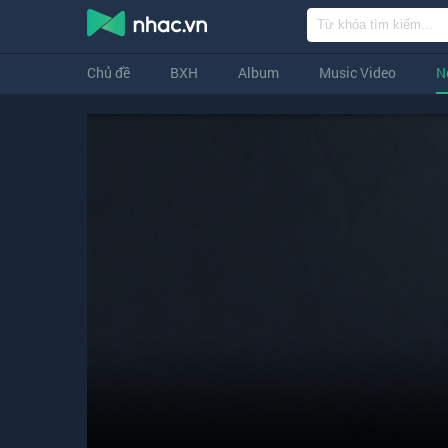
Chủ đề
BXH
Album
Music Video
N