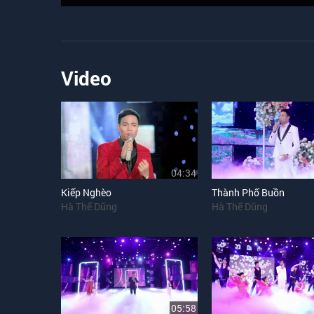
Video
04:34
Kiếp Nghèo
Thành Phố Buồn
Hà Thế Dũng
Hà Thế Dũng
05:58