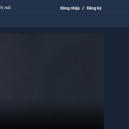
h nói
Đăng nhập
/
Đăng ký