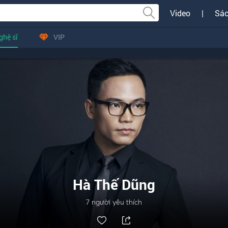
Video
|
Sác
ghệ sĩ
VIP
Hà Thế Dũng
7
người yêu thích