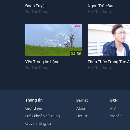
Đoạn Tuyệt
Ngọn Trúc Đào
Hà Thế Dũng
Hà Thế Dũng
04:56
Yêu Trong Im Lặng
Thổn Thức Trong Tim 
Hà Thế Dũng
Hà Thế Dũng
Thông tin
Bài hát
BXH
Giới thiệu
Album
MV
Điều khoản sử dụng
Hotlist
Nghệ sĩ
Quyền riêng tư