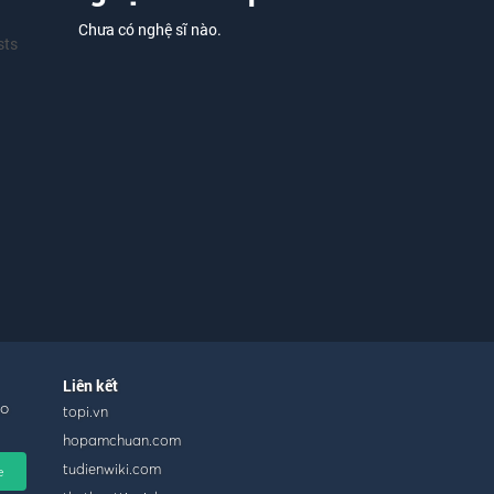
Chưa có nghệ sĩ nào.
sts
Liên kết
ho
topi.vn
hopamchuan.com
tudienwiki.com
e