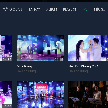
TỔNG QUAN
BÀI HÁT
ALBUM
PLAYLIST
MV
TIỂU SỬ
04:35
04:15
Mưa Rừng
Nếu Đời Không Có Anh
Hà Thế Dũng
Hà Thế Dũng
04:44
05:19