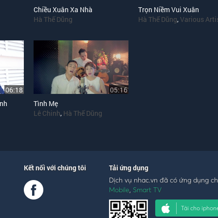
Chiều Xuân Xa Nhà
Trọn Niềm Vui Xuân
Hà Thế Dũng
Hà Thế Dũng
,
Various Arti
06:18
05:16
Anh
Tình Mẹ
Lê Chinh
,
Hà Thế Dũng
Kết nối với chúng tôi
Tải ứng dụng
Dịch vụ nhac.vn đã có ứng dụng c
Mobile
,
Smart TV
Tải cho iphon