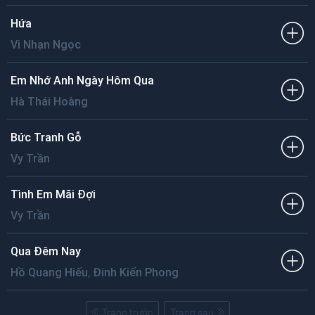
Hứa
Vi Nhạn Ngọc
Em Nhớ Anh Ngày Hôm Qua
Hà Thái Hoàng
Bức Tranh Gỗ
Vy Trần
Tình Em Mãi Đợi
Vy Trần
Qua Đêm Nay
,
Hồ Quang Hiếu
Đinh Kiến Phong
Trang trước
Trang sau