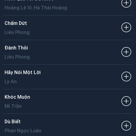
,
Hoàng Lê Vi
Hà Thái Hoàng
Chấm Dứt
Liêu Phong
Đành Thôi
Liêu Phong
Hãy Nói Một Lời
Ly An
Khóc Muộn
Mi Trần
Dù Biết
Phan Ngọc Luân