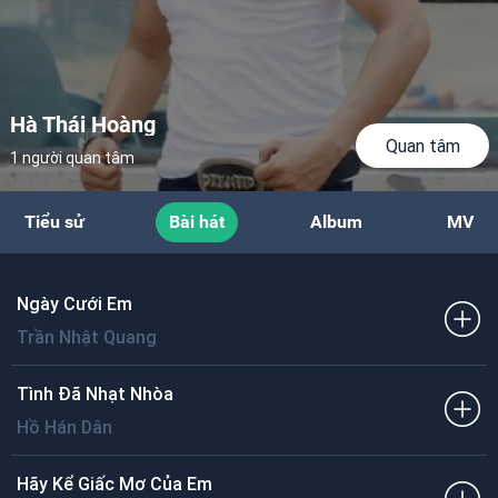
Hà Thái Hoàng
Quan tâm
1 người quan tâm
Tiểu sử
Bài hát
Album
MV
Ngày Cưới Em
Trần Nhật Quang
Tình Đã Nhạt Nhòa
Hồ Hán Dân
Hãy Kể Giấc Mơ Của Em