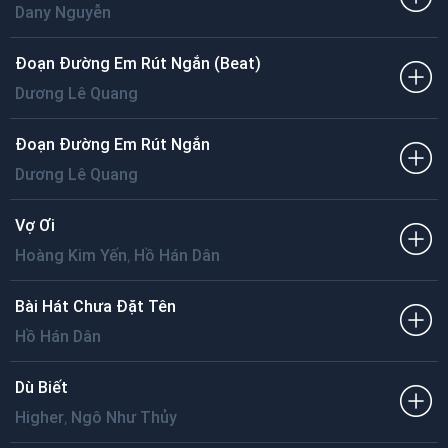
Dany Nguyễn
Đoạn Đường Em Rút Ngắn (Beat)
Dương Lê Quang
Đoạn Đường Em Rút Ngắn
Dương Lê Quang
Vợ Ơi
,
Hoàng Kim Yến
Hồ Hán Dân
Bài Hát Chưa Đặt Tên
Hồ Hán Dân
Dù Biết
,
Higher
Ngô Như Thủy