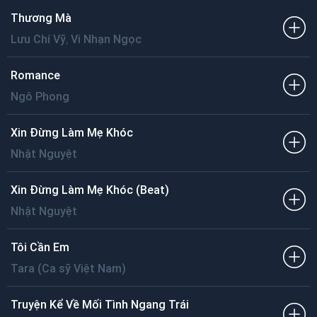
Thương Mà
,
Lưu Chí Vỹ
Vi Nhạn Ngọc
Romance
Ngô Phong
Xin Đừng Làm Mẹ Khóc
Nhật Nguyệt
Xin Đừng Làm Mẹ Khóc (Beat)
Nhật Nguyệt
Tôi Cần Em
Tara (Ca sỹ Việt Nam)
Truyện Kể Về Mối Tình Ngang Trái