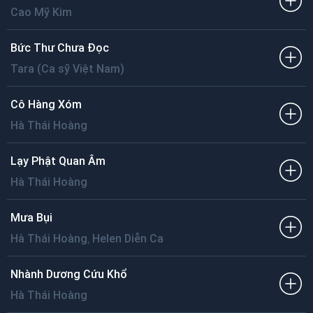
Cao Mỹ Kim
Bức Thư Chưa Đọc
Tara (Ca sỹ Việt Nam)
Cô Hàng Xóm
Hà Thái Hoàng
Lạy Phật Quan Âm
Hà Thái Hoàng
Mưa Bụi
,
Hà Thái Hoàng
Helen Diễn Ca
Nhành Dương Cứu Khổ
Hà Thái Hoàng