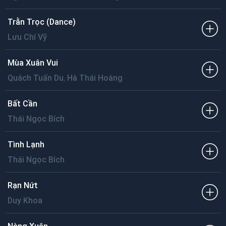
Trằn Trọc (Dance)
Lưu Chí Vỹ
Mùa Xuân Vui
,
Quách Tuấn Du
Hà Thái Hoàng
Bất Cần
Thái Ngọc Bích
Tình Lạnh
Thái Ngọc Bích
Rạn Nứt
Duy Khoa