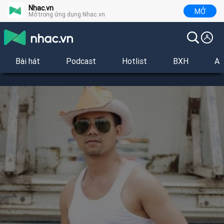
Nhac.vn
MỞ
Mở trong ứng dụng Nhac.vn
Bài hát
Podcast
Hotlist
BXH
Al