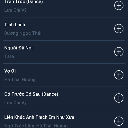
Trằn Trọc (Dance)
Lưu Chí Vỹ
Tình Lạnh
Dương Ngọc Thái
Người Đã Nói
Tara
Vợ Ơi
Hà Thái Hoàng
Có Trước Có Sau (Dance)
Lưu Chí Vỹ
Liên Khúc Anh Thích Em Như Xưa
,
Ngô Trác Lâm
Hà Thái Hoàng