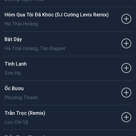
Hôm Qua Tôi Đã Khóc (DJ Cường Levis Remix)
Hà Thái Hoàng
Bật Dậy
,
Hà Thái Hoàng
Tân Rapper
Tình Lạnh
Sơn Hạ
Ốc Bươu
Phương Thanh
Trằn Trọc (Remix)
Lưu Chí Vỹ