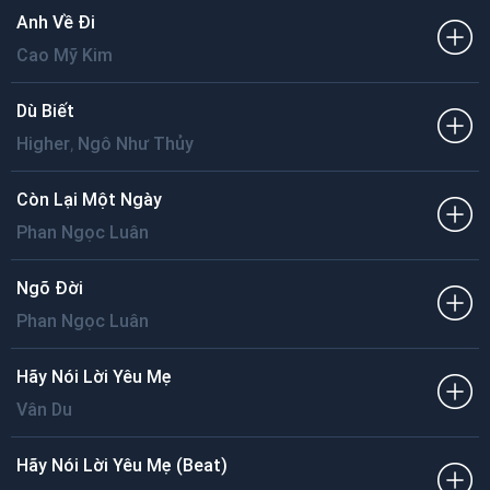
Anh Về Đi
Cao Mỹ Kim
Dù Biết
,
Higher
Ngô Như Thủy
Còn Lại Một Ngày
Phan Ngọc Luân
Ngõ Đời
Phan Ngọc Luân
Hãy Nói Lời Yêu Mẹ
Vân Du
Hãy Nói Lời Yêu Mẹ (Beat)