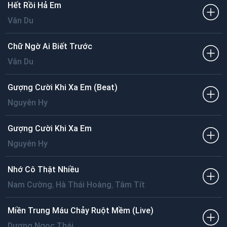
Hết Rồi Hả Em
Vân Du
Chữ Ngờ Ai Biết Trước
Vân Du
Gượng Cười Khi Xa Em (Beat)
Nguyên Hy
Gượng Cười Khi Xa Em
Nguyên Hy
Nhớ Cô Thật Nhiều
,
,
Nam Cường
Hà Thái Hoàng
Tâm Tít
Miền Trung Máu Chảy Ruột Mềm (Live)
Dương Ngọc Thái