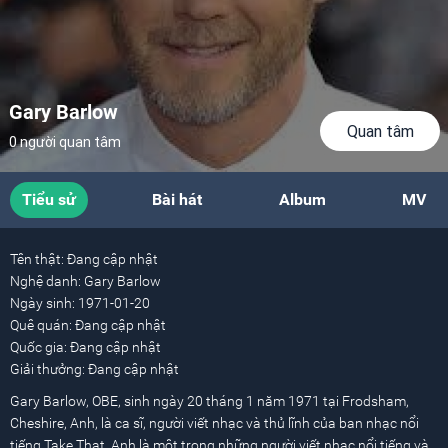
Gary Barlow
Quan tâm
0 người quan tâm
Tiểu sử
Bài hát
Album
MV
Tên thật:
Đang cập nhật
Nghệ danh:
Gary Barlow
Ngày sinh:
1971-01-20
Quê quán:
Đang cập nhật
Quốc gia:
Đang cập nhật
Giải thưởng:
Đang cập nhật
Gary Barlow, OBE, sinh ngày 20 tháng 1 năm 1971 tại Frodsham,
Cheshire, Anh, là ca sĩ, người viết nhạc và thủ lĩnh của ban nhạc nổi
tiếng Take That. Anh là một trong những người viết nhạc nổi tiếng và