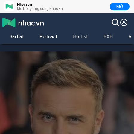
Nhac.vn
MỞ
Mở trong ứng dụng Nhac.vn
Bài hát
Podcast
Hotlist
BXH
Al