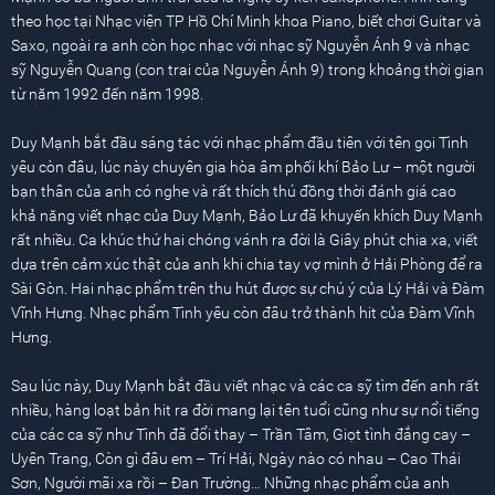
theo học tại Nhạc viện TP Hồ Chí Minh khoa Piano, biết chơi Guitar và
Saxo, ngoài ra anh còn học nhạc với nhạc sỹ Nguyễn Ánh 9 và nhạc
sỹ Nguyễn Quang (con trai của Nguyễn Ánh 9) trong khoảng thời gian
từ năm 1992 đến năm 1998.
Duy Mạnh bắt đầu sáng tác với nhạc phẩm đầu tiên với tên gọi Tình
yêu còn đâu, lúc này chuyên gia hòa âm phối khí Bảo Lư – một người
bạn thân của anh có nghe và rất thích thú đồng thời đánh giá cao
khả năng viết nhạc của Duy Mạnh, Bảo Lư đã khuyến khích Duy Mạnh
rất nhiều. Ca khúc thứ hai chóng vánh ra đời là Giây phút chia xa, viết
dựa trên cảm xúc thật của anh khi chia tay vợ mình ở Hải Phòng để ra
Sài Gòn. Hai nhạc phẩm trên thu hút được sự chú ý của Lý Hải và Đàm
Vĩnh Hưng. Nhạc phẩm Tình yêu còn đâu trở thành hit của Đàm Vĩnh
Hưng.
Sau lúc này, Duy Mạnh bắt đầu viết nhạc và các ca sỹ tìm đến anh rất
nhiều, hàng loạt bản hit ra đời mang lại tên tuổi cũng như sự nổi tiếng
của các ca sỹ như Tình đã đổi thay – Trần Tâm, Giọt tình đắng cay –
Uyên Trang, Còn gì đâu em – Trí Hải, Ngày nào có nhau – Cao Thái
Sơn, Người mãi xa rồi – Đan Trường… Những nhạc phẩm của anh