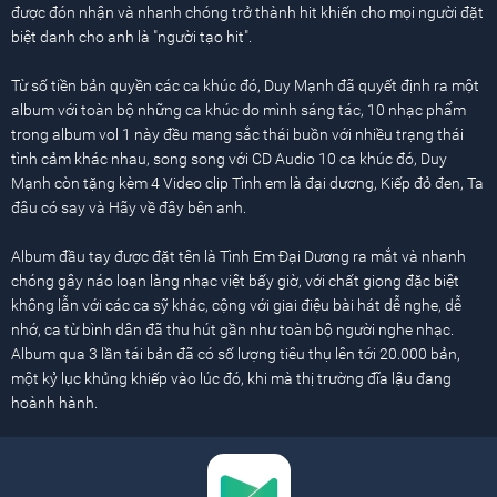
được đón nhận và nhanh chóng trở thành hit khiến cho mọi người đặt
biệt danh cho anh là "người tạo hit".
Từ số tiền bản quyền các ca khúc đó, Duy Mạnh đã quyết định ra một
album với toàn bộ những ca khúc do mình sáng tác, 10 nhạc phẩm
trong album vol 1 này đều mang sắc thái buồn với nhiều trạng thái
tình cảm khác nhau, song song với CD Audio 10 ca khúc đó, Duy
Mạnh còn tặng kèm 4 Video clip Tình em là đại dương, Kiếp đỏ đen, Ta
đâu có say và Hãy về đây bên anh.
Album đầu tay được đặt tên là Tình Em Đại Dương ra mắt và nhanh
chóng gây náo loạn làng nhạc việt bấy giờ, với chất giọng đặc biệt
không lẫn với các ca sỹ khác, cộng với giai điệu bài hát dễ nghe, dễ
nhớ, ca từ bình dân đã thu hút gần như toàn bộ người nghe nhạc.
Album qua 3 lần tái bản đã có số lượng tiêu thụ lên tới 20.000 bản,
một kỷ lục khủng khiếp vào lúc đó, khi mà thị trường đĩa lậu đang
hoành hành.