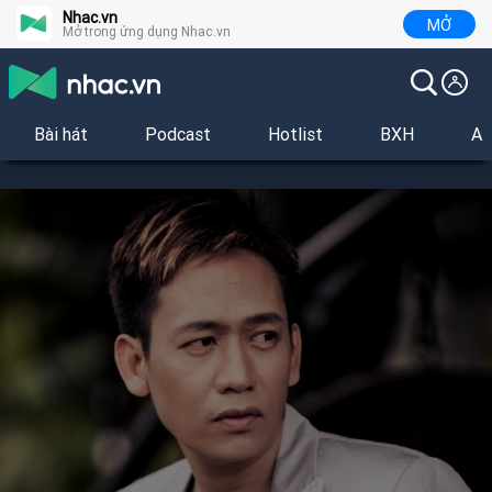
Nhac.vn
MỞ
Mở trong ứng dụng Nhac.vn
Bài hát
Podcast
Hotlist
BXH
Al