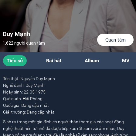
Duy Mạnh
Quan tâm
1,622 người quan tâm
Tiểu sử
Bài hát
Album
MV
Tên thật:
Nguyễn Duy Mạnh
Nghệ danh:
Duy Mạnh
Ngày sinh:
22-05-1975
Quê quán:
Hải Phòng
Quốc gia:
Đang cập nhật
Giải thưởng:
Đang cập nhật
Sinh ra trong một gia đình có người thân tham gia các hoạt động
nghệ thuật nên từ nhỏ đã được tiếp xúc rất sớm với âm nhạc, Duy
Mạnh có ba người anh trai đều là nghệ sỹ kèn saxophone. Anh từng