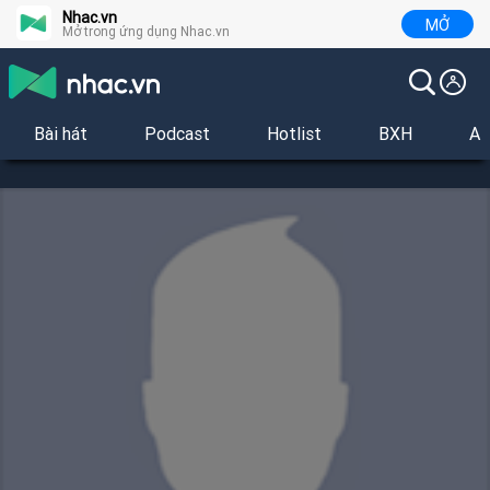
Nhac.vn
MỞ
Mở trong ứng dụng Nhac.vn
Bài hát
Podcast
Hotlist
BXH
Al