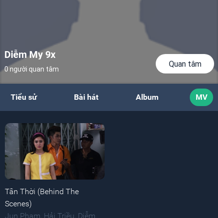
Diễm My 9x
Quan tâm
0 người quan tâm
Tiểu sử
Bài hát
Album
MV
Tân Thời (Behind The
Scenes)
Jun Phạm
,
Hải Triều
,
Diễm