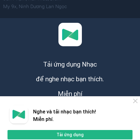
My 9x
,
Ninh Dương Lan Ngọc
Tải ứng dụng Nhạc
để nghe nhạc bạn thích.
Miễn phí
Nghe và tải nhạc bạn thích!
Miễn phí.
Tải ứng dụng
Giới thiệu
Hỗ trợ