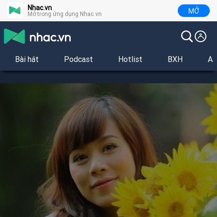
Nhac.vn
MỞ
Mở trong ứng dụng Nhac.vn
Bài hát
Podcast
Hotlist
BXH
Al