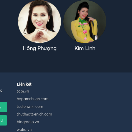
Hồng Phượng
Kim Linh
Liên kết
ho
topi.vn
hopamchuan.com
tudienwiki.com
e
thuthuattienich.com
id
blogradio.vn
waka.vn