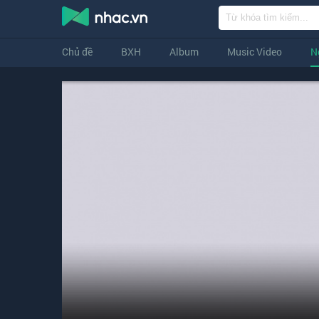
Chủ đề
BXH
Album
Music Video
N