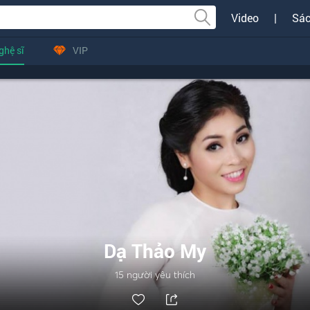
Video
|
Sác
ghệ sĩ
VIP
Dạ Thảo My
15
người yêu thích