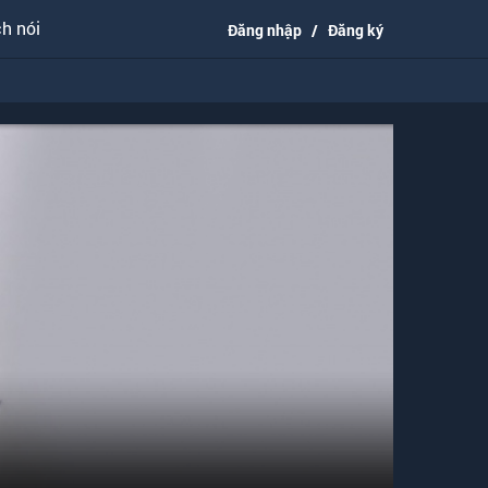
h nói
Đăng nhập
/
Đăng ký