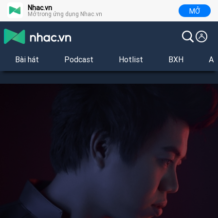
Nhac.vn
MỞ
Mở trong ứng dụng Nhac.vn
Bài hát
Podcast
Hotlist
BXH
Al