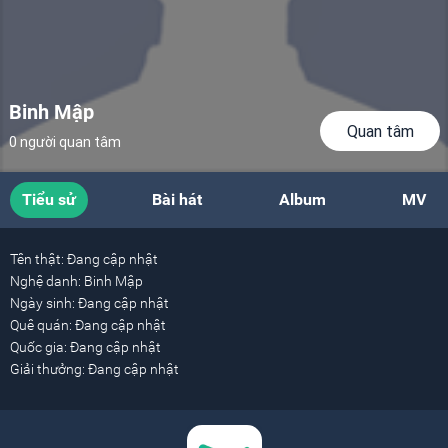
Binh Mập
Quan tâm
0 người quan tâm
Tiểu sử
Bài hát
Album
MV
Tên thật:
Đang cập nhật
Nghệ danh:
Binh Mập
Ngày sinh:
Đang cập nhật
Quê quán:
Đang cập nhật
Quốc gia:
Đang cập nhật
Giải thưởng:
Đang cập nhật