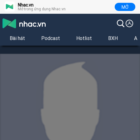
Nhac.vn
MỞ
Mở trong ứng dụng Nhac.vn
Bài hát
Podcast
Hotlist
BXH
Al