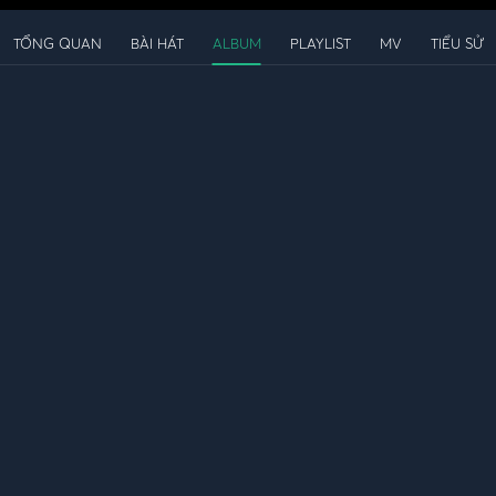
TỔNG QUAN
BÀI HÁT
ALBUM
PLAYLIST
MV
TIỂU SỬ