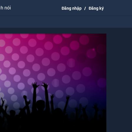
h nói
Đăng nhập
/
Đăng ký