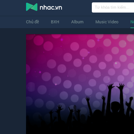
Chủ đề
BXH
Album
Music Video
N