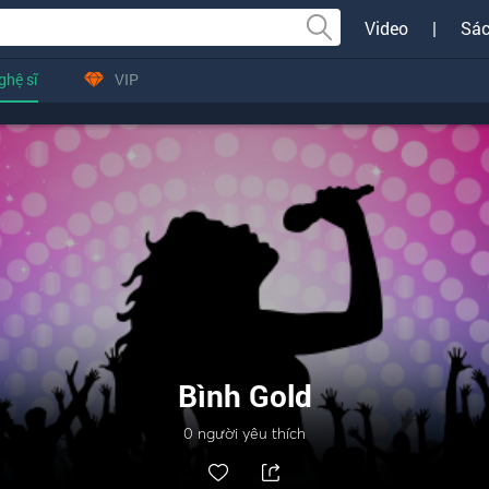
Video
|
Sác
ghệ sĩ
VIP
Bình Gold
0
người yêu thích