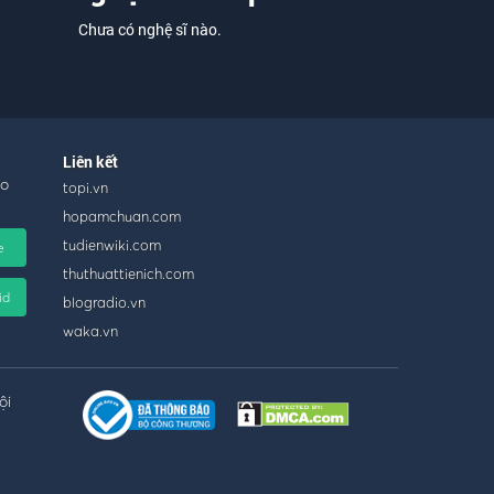
Chưa có nghệ sĩ nào.
Liên kết
ho
topi.vn
hopamchuan.com
tudienwiki.com
e
thuthuattienich.com
id
blogradio.vn
waka.vn
ội