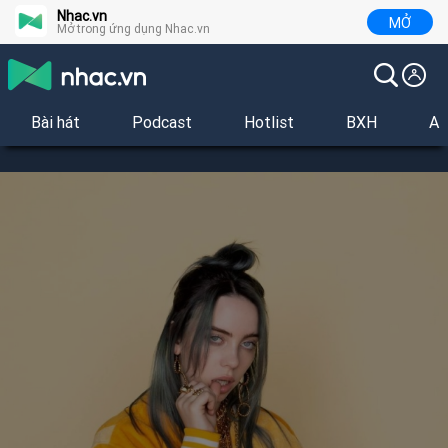
Nhac.vn
MỞ
Mở trong ứng dụng Nhac.vn
Bài hát
Podcast
Hotlist
BXH
Al