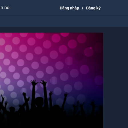
h nói
Đăng nhập
/
Đăng ký