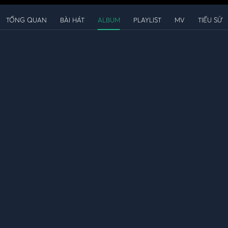
TỔNG QUAN
BÀI HÁT
ALBUM
PLAYLIST
MV
TIỂU SỬ