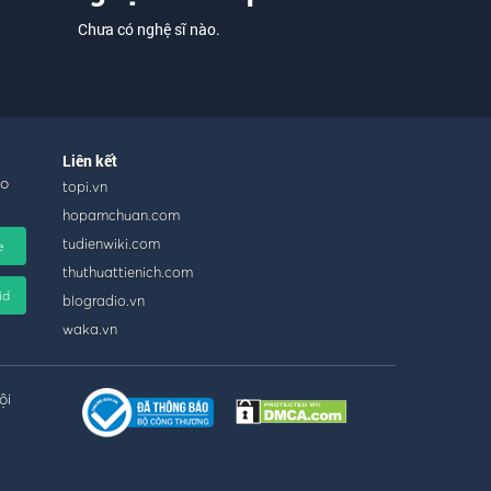
Chưa có nghệ sĩ nào.
Liên kết
ho
topi.vn
hopamchuan.com
tudienwiki.com
e
thuthuattienich.com
id
blogradio.vn
waka.vn
ội