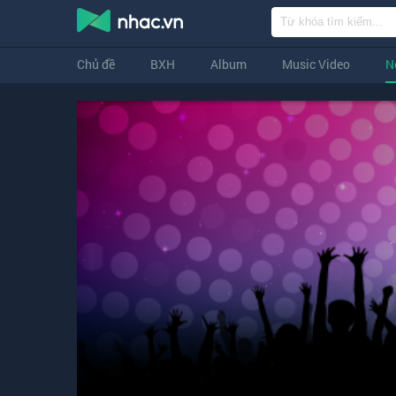
Chủ đề
BXH
Album
Music Video
N