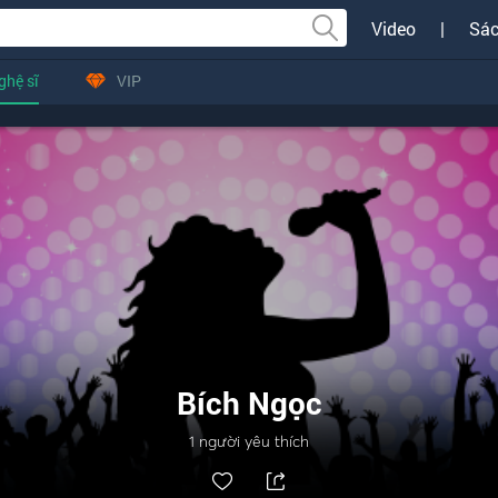
Video
|
Sác
ghệ sĩ
VIP
Bích Ngọc
1
người yêu thích