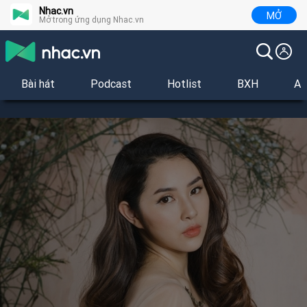
Nhac.vn
MỞ
Mở trong ứng dụng Nhac.vn
Bài hát
Podcast
Hotlist
BXH
Al